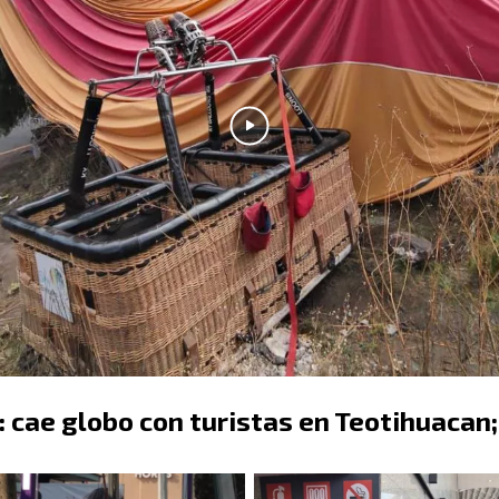
e: cae globo con turistas en Teotihuacan;