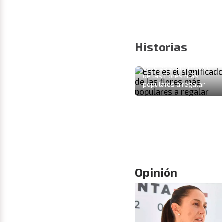
Historias
Este es el significado
de las flores más
populares a regalar
Opinión