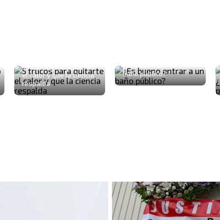
¿Es bueno entrar a un
5 trucos para quitarte
baño público?
el calor y que la ciencia
respalda