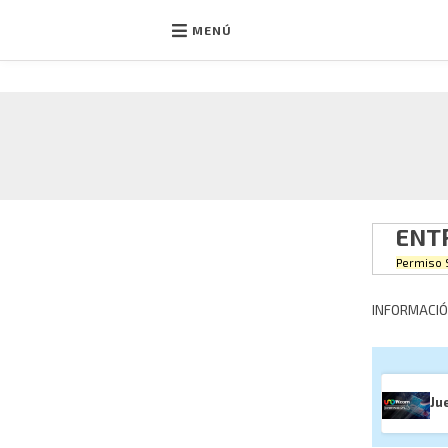
MENÚ
Ir
al
contenido
ENTR
Permiso 
INFORMACIÓ
Ju