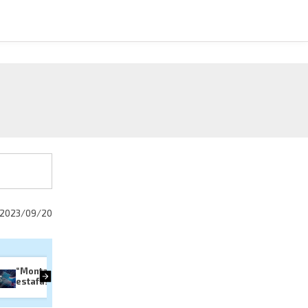
2023/09/20
“Montalikes”:qué son estas 
Mochila de emergencia: qué
estafas
debe tener