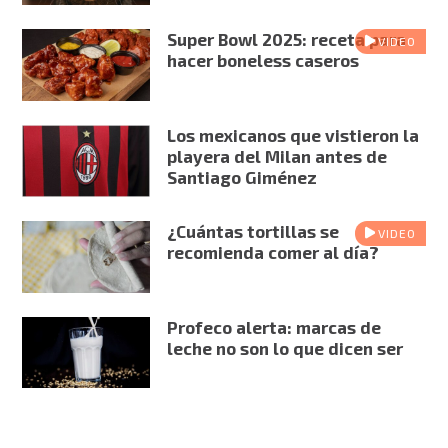
Super Bowl 2025: receta para
VIDEO
hacer boneless caseros
Los mexicanos que vistieron la
playera del Milan antes de
Santiago Giménez
¿Cuántas tortillas se
VIDEO
recomienda comer al día?
Profeco alerta: marcas de
leche no son lo que dicen ser