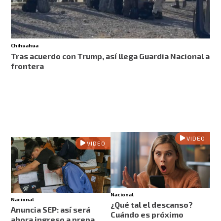
Chihuahua
Tras acuerdo con Trump, así llega Guardia Nacional a
frontera
VIDEO
VIDEO
Nacional
Nacional
¿Qué tal el descanso?
Anuncia SEP: así será
Cuándo es próximo
ahora ingreso a prepa