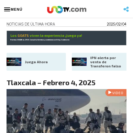
MENÚ
NOTICIAS DE ÚLTIMA HORA
2025/02/04
Los
GOATS
viven la experiencia ¡juega ya!
Permiso SEGOB no. 2768. Consulta términos y condiciones en
http://codere.mx
IPN alerta por 
Juega Ahora
venta de 
Transferon falso
Tlaxcala – Febrero 4, 2025
VIDEO