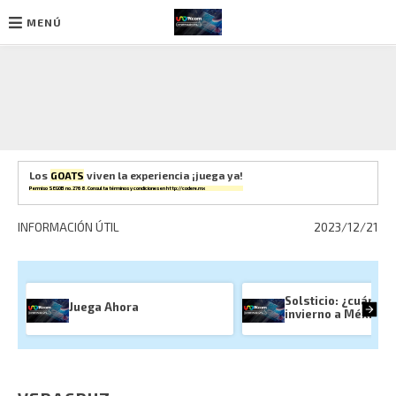
MENÚ
Ir
al
contenido
Los
GOATS
viven la experiencia ¡juega ya!
Permiso SEGOB no. 2768. Consulta términos y condiciones en
http://codere.mx
INFORMACIÓN ÚTIL
2023/12/21
Solsticio: ¿cuándo l
Juega Ahora
invierno a México?