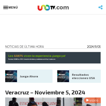
MENÚ
NOTICIAS DE ÚLTIMA HORA
2024/11/05
Los
GOATS
viven la experiencia ¡juega ya!
Permiso SEGOB no. 2768. Consulta términos y condiciones en
http://codere.mx
Resultados 
Juega Ahora
elecciones USA
Veracruz – Noviembre 5, 2024
VIDEO