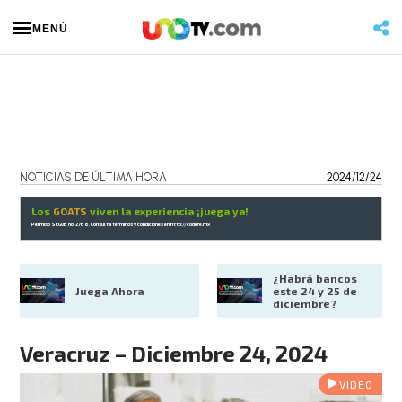
MENÚ
NOTICIAS DE ÚLTIMA HORA
2024/12/24
Los
GOATS
viven la experiencia ¡juega ya!
Permiso SEGOB no. 2768. Consulta términos y condiciones en
http://codere.mx
¿Habrá bancos 
Juega Ahora
este 24 y 25 de 
diciembre?
Veracruz – Diciembre 24, 2024
VIDEO