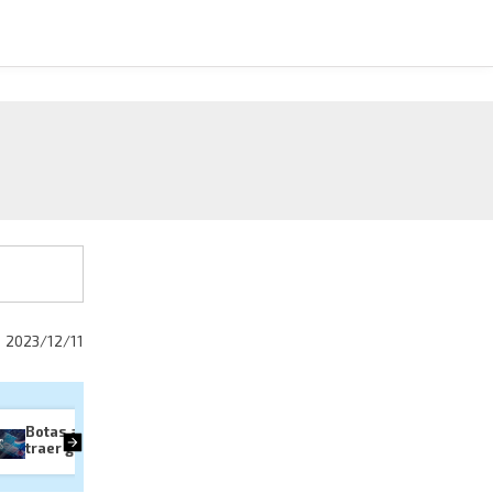
2023/12/11
Botas afelpadas pueden 
¿cómo debes vestirte en 
traer graves consecuencias
época de frío?