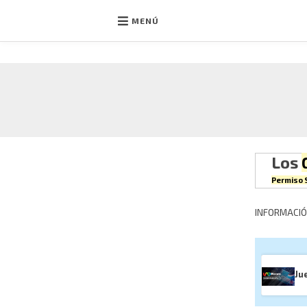
MENÚ
Ir
al
contenido
Los
Permiso S
INFORMACIÓ
Ju