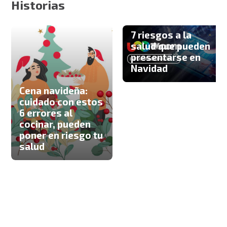
Historias
7 riesgos a la
salud que pueden
presentarse en
Navidad
Cena navideña:
cuidado con estos
6 errores al
cocinar, pueden
poner en riesgo tu
salud