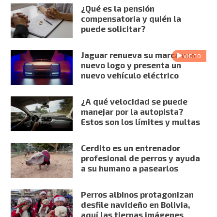
¿Qué es la pensión
compensatoria y quién la
puede solicitar?
Jaguar renueva su marca con
VIDEO
nuevo logo y presenta un
nuevo vehículo eléctrico
¿A qué velocidad se puede
manejar por la autopista?
Estos son los límites y multas
Cerdito es un entrenador
profesional de perros y ayuda
a su humano a pasearlos
Perros albinos protagonizan
desfile navideño en Bolivia,
aquí las tiernas imágenes