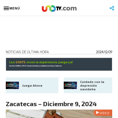
MENÚ
NOTICIAS DE ÚLTIMA HORA
2024/12/09
Los
GOATS
viven la experiencia ¡juega ya!
Permiso SEGOB no. 2768. Consulta términos y condiciones en
http://codere.mx
Cuidado con la 
Juega Ahora
depresión 
navideña
Zacatecas – Diciembre 9, 2024
VIDEO