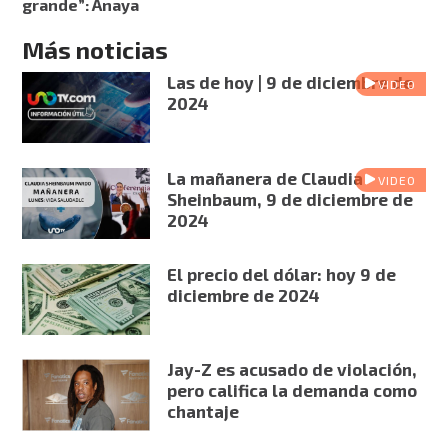
grande”: Anaya
Más noticias
Las de hoy | 9 de diciembre de
VIDEO
2024
La mañanera de Claudia
VIDEO
Sheinbaum, 9 de diciembre de
2024
El precio del dólar: hoy 9 de
diciembre de 2024
Jay-Z es acusado de violación,
pero califica la demanda como
chantaje