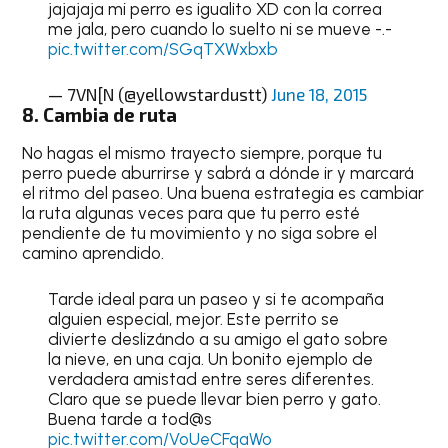
jajajaja mi perro es igualito XD con la correa
me jala, pero cuando lo suelto ni se mueve -.-
pic.twitter.com/SGqTXWxbxb
— 7VN[N (@yellowstardustt)
June 18, 2015
8. Cambia de ruta
No hagas el mismo trayecto siempre, porque tu
perro puede aburrirse y sabrá a dónde ir y marcará
el ritmo del paseo. Una buena estrategia es cambiar
la ruta algunas veces para que tu perro esté
pendiente de tu movimiento y no siga sobre el
camino aprendido.
Tarde ideal para un paseo y si te acompaña
alguien especial, mejor. Este perrito se
divierte deslizándo a su amigo el gato sobre
la nieve, en una caja. Un bonito ejemplo de
verdadera amistad entre seres diferentes.
Claro que se puede llevar bien perro y gato.
Buena tarde a tod@s
pic.twitter.com/VoUeCFqaWo