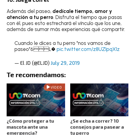
Además del paseo,
dedícale tiempo, amor y
atención a tu perro
. Disfruta el tiempo que pasas
con él, pues esto estrechará el vínculo que los une,
además de sumar más experiencias qué compartir.
Cuando le dices a tu perro "nos vamos de
paseo"6L�
pic.twitter.com/z8UZIpqX1z
— El JD (@ELJD)
July 29, 2019
Te recomendamos:
VIDEO
¿Cómo proteger a tu
¿Se echa a correr? 10
mascota ante una
consejos para pasear a
emergencia?
tu perro