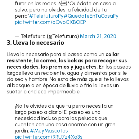
furor en las redes. 6 "Quédate en casa a
salvo, pero no olvides la felicidad de tu
perro"
#TelefuturoPy
#QuedateEnTuCasaPy
pic.twitter.com/oOvoCXBOEP
— Telefuturo (@Telefuturo)
March 21, 2020
3. Lleva lo necesario
Lleva lo necesario para el paseo como un
collar
resistente, la correa, las bolsas para recoger sus
necesidades, los premios y juguetes.
En los paseos
largos lleva un recipiente, agua y alimentos por si le
da sed y hambre. No está de más que si te lo llevas
al bosque o en época de lluvia o frío le lleves un
suéter o chaleco impermeable.
¡No te olvides de que tu perro necesita un
largo paseo a diario! El paseo es una
necesidad incluso para los peludos que
cuentan con una casa enorme con un gran
jardín.
#MuyMascotas
pic.twitter.com/9RU7z4Xa3s