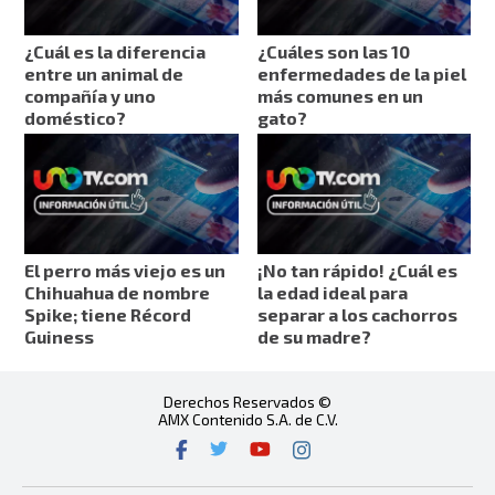
¿Cuál es la diferencia
¿Cuáles son las 10
entre un animal de
enfermedades de la piel
compañía y uno
más comunes en un
doméstico?
gato?
El perro más viejo es un
¡No tan rápido! ¿Cuál es
Chihuahua de nombre
la edad ideal para
Spike; tiene Récord
separar a los cachorros
Guiness
de su madre?
Derechos Reservados ©
AMX Contenido S.A. de C.V.