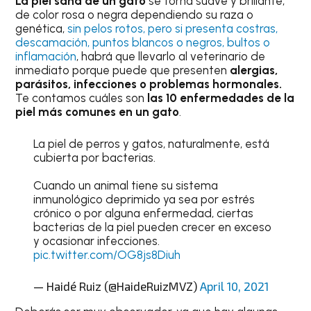
La piel sana de un gato
se torna suave y brillante,
de color rosa o negra dependiendo su raza o
genética,
sin pelos rotos, pero si presenta costras,
descamación, puntos blancos o negros, bultos o
inflamación
, habrá que llevarlo al veterinario de
inmediato porque puede que presenten
alergias,
parásitos, infecciones o problemas hormonales.
Te contamos cuáles son
las 10 enfermedades de la
piel más comunes en un gato
.
La piel de perros y gatos, naturalmente, está
cubierta por bacterias.
Cuando un animal tiene su sistema
inmunológico deprimido ya sea por estrés
crónico o por alguna enfermedad, ciertas
bacterias de la piel pueden crecer en exceso
y ocasionar infecciones.
pic.twitter.com/OG8js8Diuh
— Haidé Ruiz (@HaideRuizMVZ)
April 10, 2021