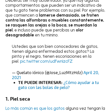
Deberás ser muy observador, ya que hay algunas
comportamientos que pueden ser un indicativo de
que tu gato tiene problemas con su piel. Por ejemplo,
que comiencen a
lamerse demasiado, se froten
contra las alfombras o muebles constantemente,
se rasquen las orejas o la boca, se muerdan la
piel
, e incluso puede que percibas un
olor
desagradable
en tu minino.
Ustedes que son bien conocedores de gatos,
tienen alguna enfermedad estos gatos? La
pinta y el negro, tienen escoriaciones en la
piel.
pic.twitter.com/udfwnIzcFZ
— Quelato iónico (@Jose_LuzMtzHdz)
April 20,
2021
TE PUEDE INTERESAR:
¿Cómo ayudar a tu
gato con las bolas de pelo?
1. Piel seca
Lo más común es que los gatos
alguna vez tengan la