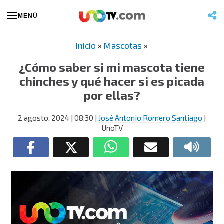
MENÚ
Inicio
»
Mascotas
»
¿Cómo saber si mi mascota tiene
chinches y qué hacer si es picada
por ellas?
2 agosto, 2024
| 08:30
|
José Antonio Romero Santiago
|
UnoTV