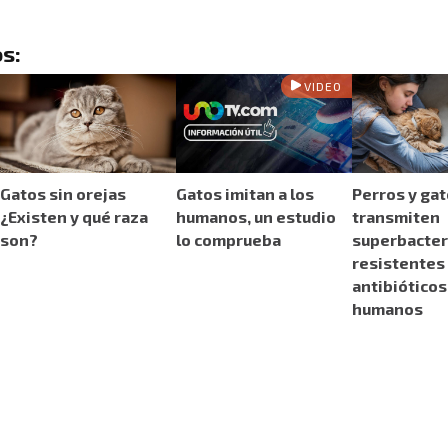
s:
VIDEO
Gatos sin orejas
Gatos imitan a los
Perros y ga
¿Existen y qué raza
humanos, un estudio
transmiten
son?
lo comprueba
superbacter
resistentes
antibióticos
humanos