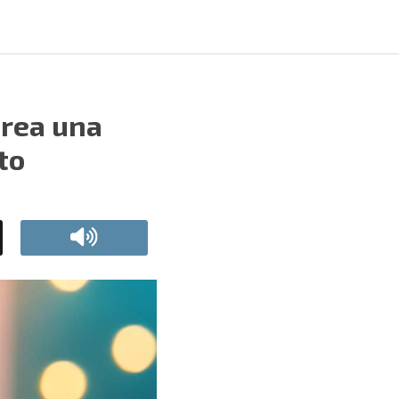
crea una
to