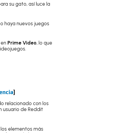
ara su gato, así luce la
no haya nuevos juegos
e en
Prime Video
, lo que
videojuegos.
iencia
]
do relacionado con los
n usuario de Reddit
e los elementos más