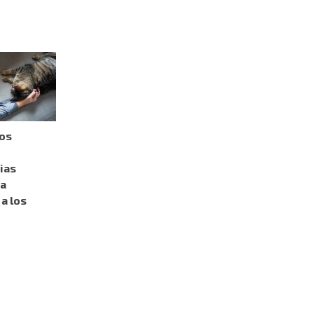
tos
ias
 a
 a los