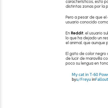
característicos, esto 
distintas zonas por la 
Pero a pesar de que el
usuario conocido como 
En
Reddit
, el usuario 
lo que ha dejado un r
el animal, que aunque 
El gato de color negro
de lucir de maravilla 
poco su lengua en tono
My cat in T-60 Pow
by
u/Freyu
in
Fallou