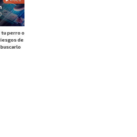
 tu perro o
riesgos de
 buscarlo