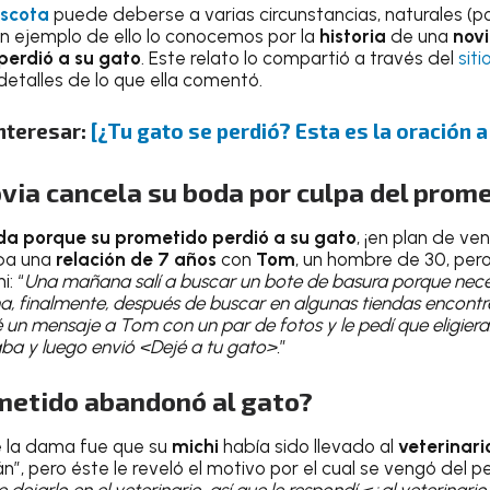
scota
puede deberse a varias circunstancias, naturales (p
n ejemplo de ello lo conocemos por la
historia
de una
nov
perdió a su gato
. Este relato lo compartió a través del
sit
etalles de lo que ella comentó.
nteresar:
[¿Tu gato se perdió? Esta es la oración 
]
via cancela su boda por culpa del prom
da porque su prometido perdió a su gato
, ¡en plan de v
aba una
relación de 7 años
con
Tom
, un hombre de 30, per
i: “
Una mañana salí a buscar un bote de basura porque nec
, finalmente, después de buscar en algunas tiendas encont
é un mensaje a Tom con un par de fotos y le pedí que eligier
ba y luego envió <Dejé a tu gato>.
”
ometido abandonó al gato?
 la dama fue que su
michi
había sido llevado al
veterinari
n”, pero éste le reveló el motivo por el cual se vengó del
ejarlo en el veterinario, así que le respondí <¿al veterinario