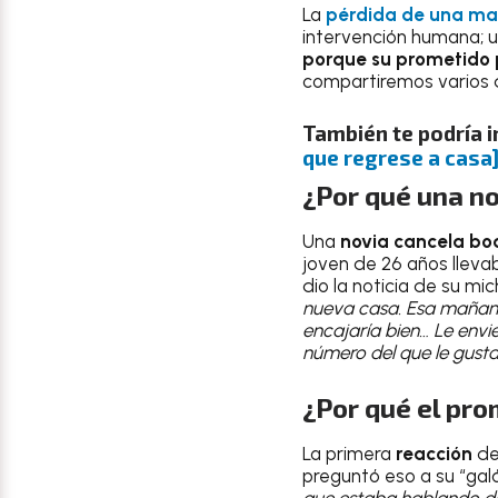
La
pérdida de una ma
intervención humana; u
porque su prometido 
compartiremos varios d
También te podría i
que regrese a casa
¿Por qué una no
Una
novia cancela bo
joven de 26 años llev
dio la noticia de su mich
nueva casa. Esa mañana
encajaría bien… Le envi
número del que le gusta
¿Por qué el pr
La primera
reacción
de
preguntó eso a su “galá
que estaba hablando de d