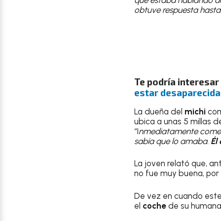
obtuve respuesta hasta 
Te podría interesar
estar desaparecida 
La dueña del
michi
co
ubica a unas 5 millas d
“I
nmediatamente comencé
sabía que lo amaba.
Él
La joven relató que, a
no fue muy buena, por 
De vez en cuando est
el
coche
de su humana,