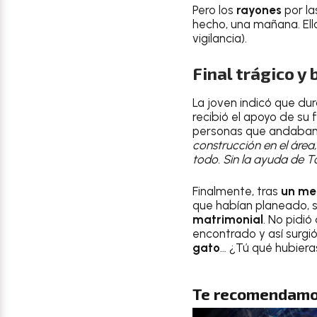
Pero los
rayones
por l
hecho, una mañana. Ell
vigilancia).
Final trágico y
La joven indicó que du
recibió el apoyo de su
personas que andaban 
construcción en el área
todo. Sin la ayuda de 
Finalmente, tras
un mes
que habían planeado, s
matrimonial
. No pidió
encontrado y así surgió
gato
… ¿Tú qué hubiera
Te recomendamo