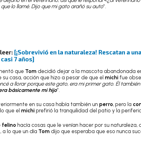
que lo llamé. Dijo que mi gato arañó su auto
”.
 leer:
[¡Sobrevivió en la naturaleza! Rescatan a un
casi 7 años]
mentó que
Tom
decidió dejar a la mascota abandonada e
e su casa, acción que hizo a pesar de que el
michi
fue obseq
 a llorar porque este gato, era mi primer gato. Él también
 era básicamente mi hijo
”.
nteriormente en su casa había también un
perro
, pero la
co
lo que el
michi
prefirió la tranquilidad del patio y la perifer
e
felino
hacía cosas que le venían hacer por su naturaleza,
 a lo que un día
Tom
dijo que esperaba que eso nunca suc