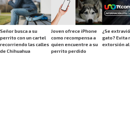
Señor busca a su
Joven ofrece iPhone
¿Se extravió
perrito con un cartel
como recompensa a
gato? Evita 
recorriendo las calles
quien encuentre a su
extorsión al
de Chihuahua
perrito perdido