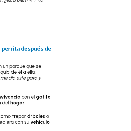
a perrita después de
n un parque que se
uio de él a ella:
 me dio este gato y
nvivencia
con el
gatito
ia del
hogar
.
 como trepar
árboles
o
ediera con su
vehículo
.