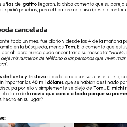
as
uñas
del
gatito
llegaron, la chica comentó que su pareja 
a le pidió pruebas, pero el hombre no quiso (pese a contar
 boda cancelada
rante todo un mes, fue diario y desde las 4 de la mañana p
 familia en la búsqueda, menos
Tom
. Ella comentó que estu
por ahí pero nunca pudo encontrar a su mascota: “
Hablé c
, dejé mis números de teléfono a las personas que viven más
Tom
”.
 de llanto y tristeza
decidió empacar sus cosas e irse, ca
in importar los
40 mil dólares
que se habían destinado par
 disculpa por ello y simplemente se alejó de
Tom
… El
michi
 el relato de la
novia que cancela boda porque su promet
s hecho en su lugar?
s: