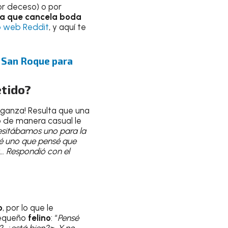
or deceso) o por
ia que cancela boda
io web Reddit
, y aquí te
a San Roque para
etido?
enganza! Resulta que una
o de manera casual le
esitábamos uno para la
ré uno que pensé que
a… Respondió con el
o
, por lo que le
 pequeño
felino
: “
Pensé
?, ¿está bien?>. Y no