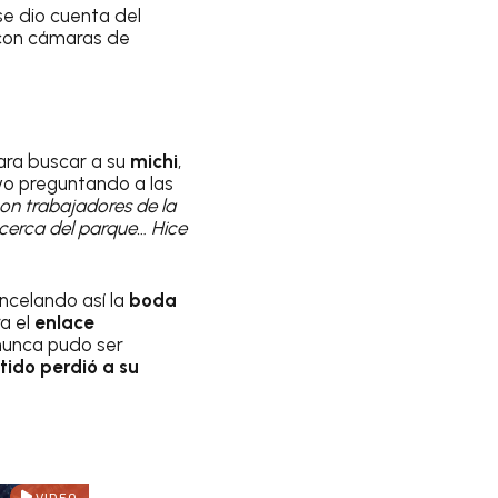
se dio cuenta del
 con cámaras de
ara buscar a su
michi
,
vo preguntando a las
on trabajadores de la
 cerca del parque… Hice
ncelando así la
boda
a el
enlace
nunca pudo ser
ido perdió a su
VIDEO