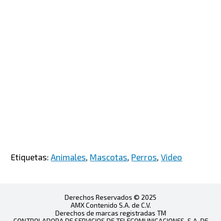
Etiquetas:
Animales
,
Mascotas
,
Perros
,
Video
Derechos Reservados © 2025
AMX Contenido S.A. de C.V.
Derechos de marcas registradas TM
CONTROLADORA DE SERVICIOS DE TELECOMUNICACIONES, S.A. DE