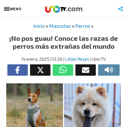
MENÚ
Inicio
»
Mascotas
»
Perros
»
¡No pos guau! Conoce las razas de
perros más extrañas del mundo
14 enero, 2025
| 12:26
|
Lillían Reyes
| Uno TV