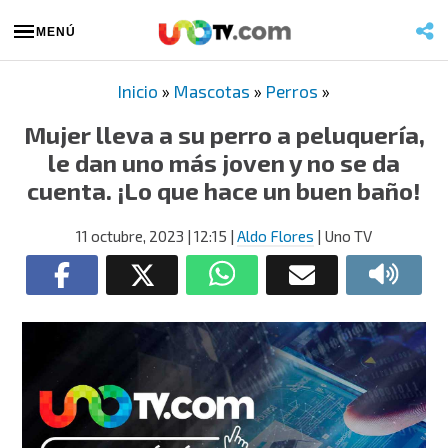
MENÚ
Inicio
»
Mascotas
»
Perros
»
Mujer lleva a su perro a peluquería,
le dan uno más joven y no se da
cuenta. ¡Lo que hace un buen baño!
11 octubre, 2023
| 12:15
|
Aldo Flores
| Uno TV