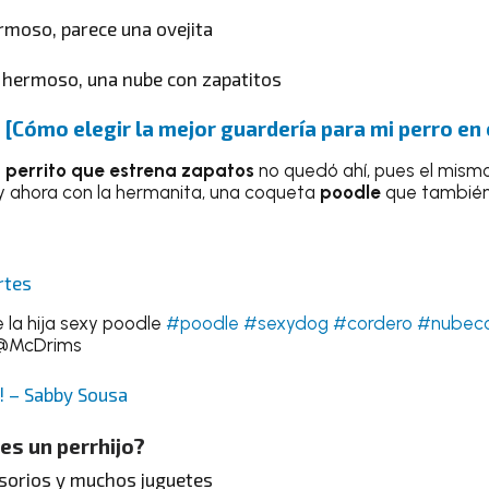
ermoso, parece una ovejita
e hermoso, una nube con zapatitos
:
[Cómo elegir la mejor guardería para mi perro en
l
perrito que estrena zapatos
no quedó ahí, pues el mism
 y ahora con la hermanita, una coqueta
poodle
que también
rtes
e la hija sexy poodle
#poodle
#sexydog
#cordero
#nubec
McDrims
! – Sabby Sousa
es un perrhijo?
esorios y muchos juguetes