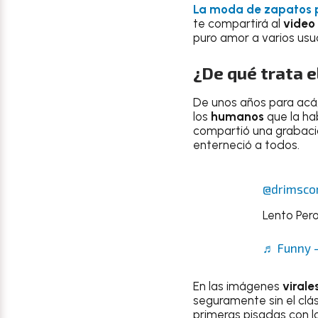
La moda de zapatos p
te compartirá al
video
puro amor a varios usu
¿De qué trata e
De unos años para acá, 
los
humanos
que la ha
compartió una grabac
enterneció a todos.
@drimsco
Lento Per
♬ Funny –
En las imágenes
virale
seguramente sin el clá
primeras pisadas con l