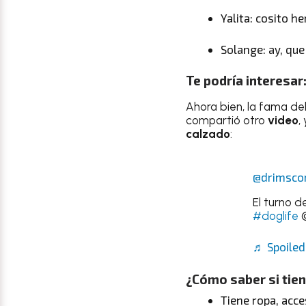
Yalita: cosito h
Solange: ay, qu
Te podría interesar
Ahora bien, la fama de
compartió otro
video
,
calzado
:
@drimsco
El turno d
#doglife
@
♬ Spoiled
¿Cómo saber si tien
Tiene ropa, acc