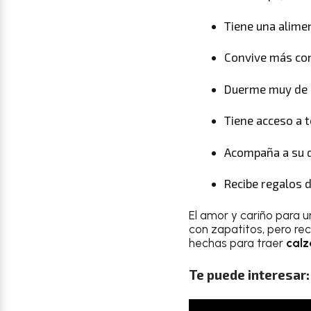
Tiene una alime
Convive más con
Duerme muy de 
Tiene acceso a 
Acompaña a su d
Recibe regalos 
El amor y cariño para u
con zapatitos, pero re
hechas para traer
cal
Te puede interesar: