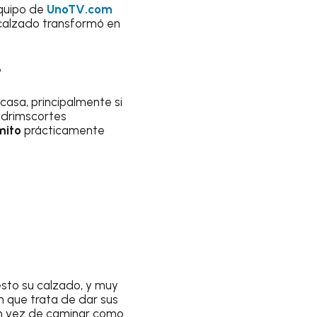
equipo de
UnoTV.com
l calzado transformó en
?
casa, principalmente si
drimscortes
mito
prácticamente
esto su calzado, y muy
n que trata de dar sus
 en vez de caminar como