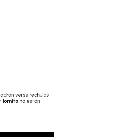
y podrán verse rechulos
un
lomito
no están