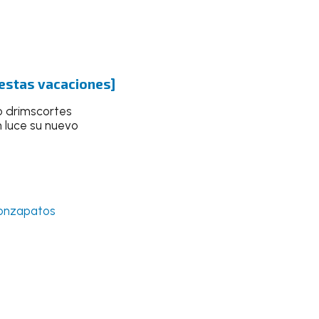
 estas vacaciones]
o drimscortes
 luce su nuevo
onzapatos