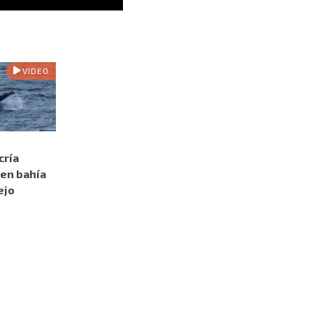
VIDEO
cría
en bahía
ejo