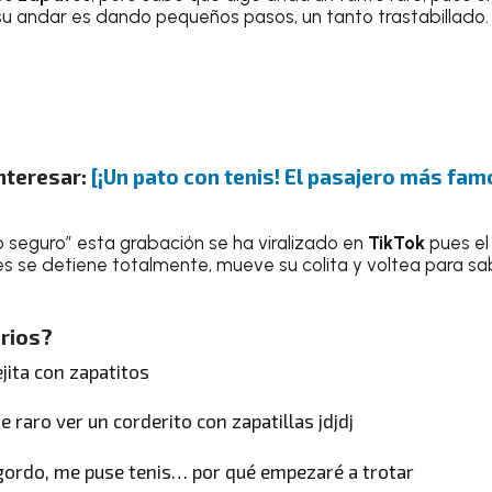
su andar es dando pequeños pasos, un tanto trastabillado.
nteresar:
[¡Un pato con tenis! El pasajero más famo
o seguro” esta grabación se ha viralizado en
TikTok
pues e
es se detiene totalmente, mueve su colita y voltea para sab
arios?
jita con zapatitos
e raro ver un corderito con zapatillas jdjdj
gordo, me puse tenis… por qué empezaré a trotar