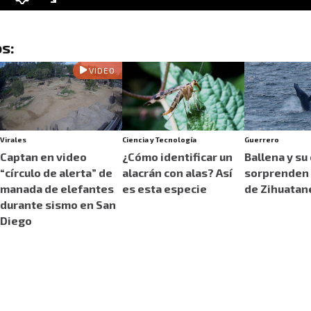
s:
VIDEO
Virales
Ciencia y Tecnología
Guerrero
Captan en video
¿Cómo identificar un
Ballena y su 
“círculo de alerta” de
alacrán con alas? Así
sorprenden 
manada de elefantes
es esta especie
de Zihuatan
durante sismo en San
Diego