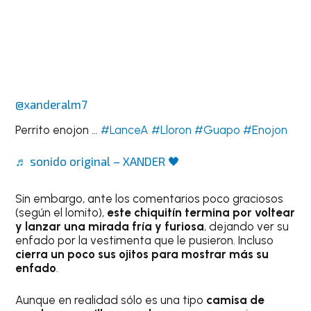
@xanderalm7
Perrito enojon …
#LanceA
#Lloron
#Guapo
#Enojon
♬ sonido original – XANDER 🖤
Sin embargo, ante los comentarios poco graciosos
(según el lomito),
este chiquitín termina por voltear
y lanzar una mirada fría y furiosa
, dejando ver su
enfado por la vestimenta que le pusieron. Incluso
cierra un poco sus ojitos para mostrar más su
enfado
.
Aunque en realidad sólo es una tipo
camisa de