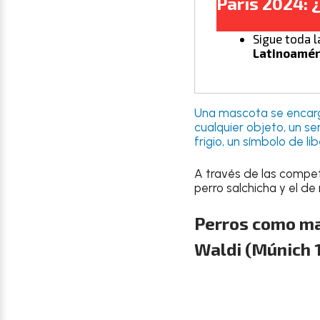
Paris 2024: 
Sigue toda l
Latinoamér
Una mascota se encargar
cualquier objeto, un se
frigio, un símbolo de li
A través de las compet
perro salchicha y el de
Perros como ma
Waldi (Múnich 