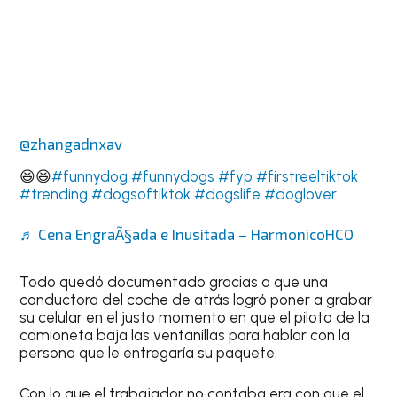
@zhangadnxav
😆😆
#funnydog
#funnydogs
#fyp
#firstreeltiktok
#trending
#dogsoftiktok
#dogslife
#doglover
♬ Cena EngraÃ§ada e Inusitada – HarmonicoHCO
Todo quedó documentado gracias a que una
conductora del coche de atrás logró poner a grabar
su celular en el justo momento en que el piloto de la
camioneta baja las ventanillas para hablar con la
persona que le entregaría su paquete.
Con lo que el trabajador no contaba era con que el