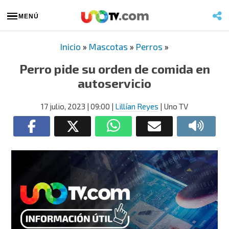
MENÚ
Inicio
»
Mascotas
»
Perros
»
Perro pide su orden de comida en
autoservicio
17 julio, 2023
| 09:00
|
Lillían Reyes
| Uno TV