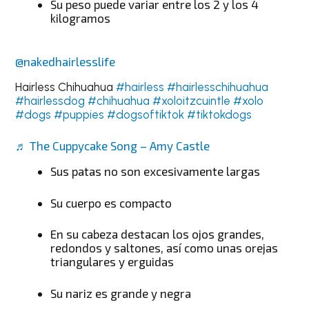
Su peso puede variar entre los 2 y los 4
kilogramos
@nakedhairlesslife
Hairless Chihuahua
#hairless
#hairlesschihuahua
#hairlessdog
#chihuahua
#xoloitzcuintle
#xolo
#dogs
#puppies
#dogsoftiktok
#tiktokdogs
♬ The Cuppycake Song – Amy Castle
Sus patas no son excesivamente largas
Su cuerpo es compacto
En su cabeza destacan los ojos grandes,
redondos y saltones, así como unas orejas
triangulares y erguidas
Su nariz es grande y negra