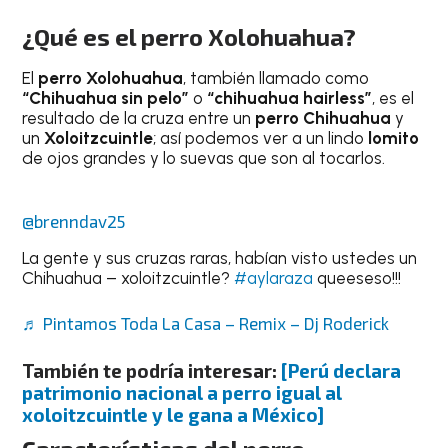
¿Qué es el perro Xolohuahua?
El
perro Xolohuahua
, también llamado como
“Chihuahua sin pelo”
o
“chihuahua hairless”
, es el
resultado de la cruza entre un
perro Chihuahua
y
un
Xoloitzcuintle
; así podemos ver a un lindo
lomito
de ojos grandes y lo suevas que son al tocarlos.
@brenndav25
La gente y sus cruzas raras, habían visto ustedes un
Chihuahua – xoloitzcuintle?
#aylaraza
queeseso!!!
♬ Pintamos Toda La Casa – Remix – Dj Roderick
También te podría interesar:
[Perú declara
patrimonio nacional a perro igual al
xoloitzcuintle y le gana a México]