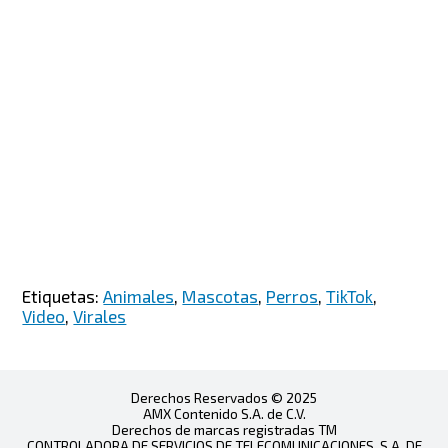
Etiquetas:
Animales
,
Mascotas
,
Perros
,
TikTok
,
Video
,
Virales
Derechos Reservados © 2025
AMX Contenido S.A. de C.V.
Derechos de marcas registradas TM
CONTROLADORA DE SERVICIOS DE TELECOMUNICACIONES, S.A. DE