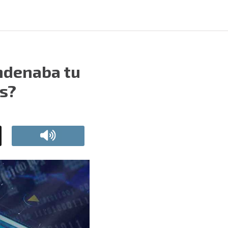
ondenaba tu
os?