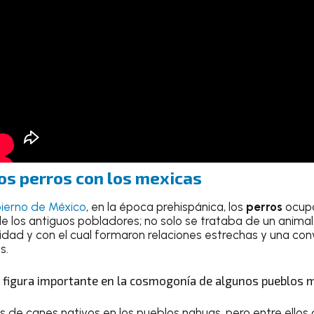
los
perros
con los mexicas
ierno de México
, en la época prehispánica, los
perros
ocupa
e los antiguos pobladores; no solo se trataba de un anim
idad y con el cual formaron relaciones estrechas y una conv
s.
 figura importante en la cosmogonía de algunos pueblos
os de canes nativos en los pueblos nahuas, pero entre ellos