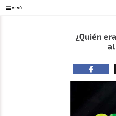
MENÚ
¿Quién era
al