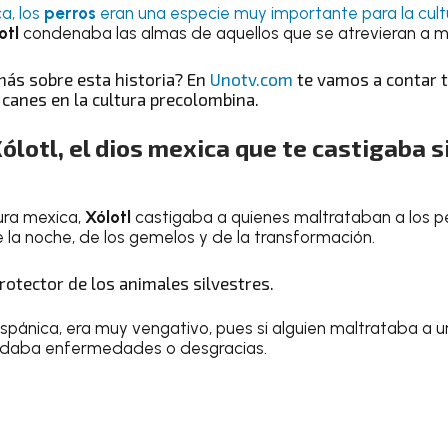
a, los
perros
eran una especie muy importante para la cult
otl
condenaba las almas de aquellos que se atrevieran a mal
más sobre esta historia? En
Unotv.com
te vamos a contar 
s canes en la cultura precolombina.
ólotl
, el dios mexica que te castigaba 
ura mexica,
Xólotl
castigaba a quienes maltrataban a los pe
e la noche, de los gemelos y de la transformación.
rotector de los animales silvestres.
spánica, era muy vengativo, pues si alguien maltrataba a un
andaba enfermedades o desgracias.