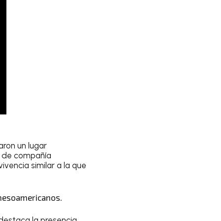
ron un lugar
al de compañía
ivencia similar a la que
 mesoamericanos.
 destaca la presencia