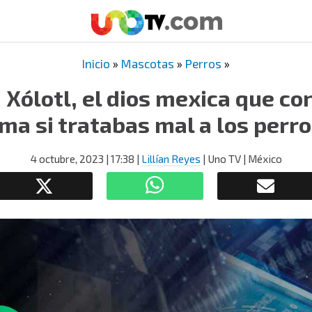
Inicio
»
Mascotas
»
Perros
»
 Xólotl, el dios mexica que c
ma si tratabas mal a los perr
4 octubre, 2023
| 17:38
|
Lillían Reyes
| Uno TV | México