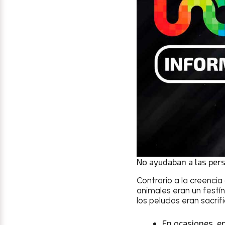
No ayudaban a las pers
Contrario a la creenci
animales eran un festí
los peludos eran sacrif
En ocasiones, en