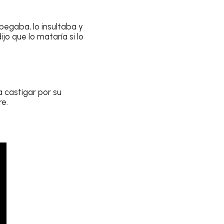
pegaba, lo insultaba y
ijo que lo mataría si lo
a castigar por su
re.