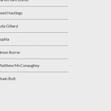
eed Hastings
ulia Gillard
ophia
imon Borrer
atthew McConaughey
sain Bolt