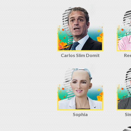
Carlos Slim Domit
Re
Sophia
Si