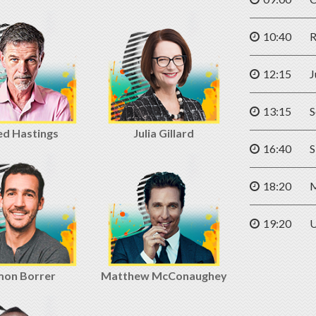
10:40
R
12:15
J
13:15
S
ed Hastings
Julia Gillard
16:40
S
18:20
M
19:20
U
mon Borrer
Matthew McConaughey