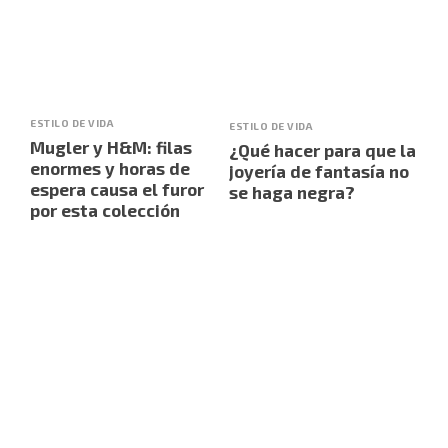
ESTILO DE VIDA
ESTILO DE VIDA
Mugler y H&M: filas
¿Qué hacer para que la
enormes y horas de
joyería de fantasía no
espera causa el furor
se haga negra?
por esta colección