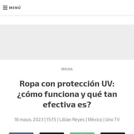
MENÚ
Ir
al
contenido
MODA
Ropa con protección UV:
¿cómo funciona y qué tan
efectiva es?
16 mayo, 2023
| 15:15
Lillían Reyes | México | Uno TV