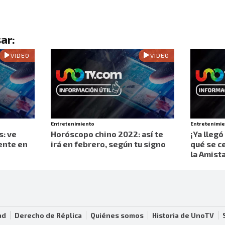
ar:
VIDEO
VIDEO
Entretenimiento
Entretenimi
s: ve
Horóscopo chino 2022: así te
¡Ya llegó
ente en
irá en febrero, según tu signo
qué se ce
la Amista
ad
Derecho de Réplica
Quiénes somos
Historia de UnoTV