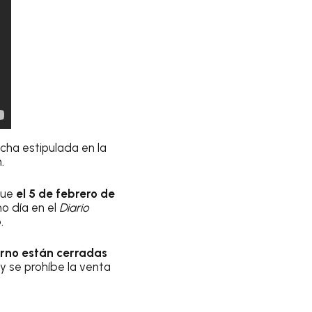
echa estipulada en la
.
que
el 5 de febrero de
mo día en el
Diario
.
erno están cerradas
y se prohíbe la venta