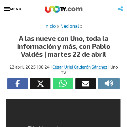
MENÚ
Inicio
»
Nacional
»
A las nueve con Uno, toda la
información y más, con Pablo
Valdés | martes 22 de abril
22 abril, 2025
| 08:24
|
César Uriel Calderón Sánchez
| Uno
TV