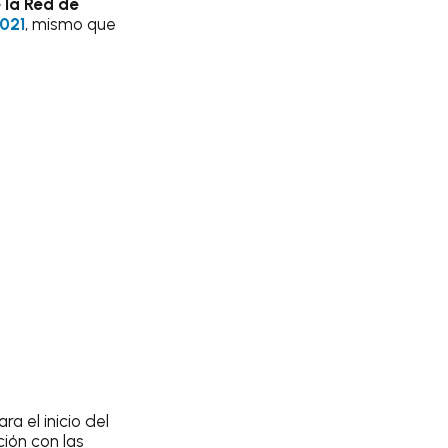
 la Red de
2021
, mismo que
a el inicio del
ón con las