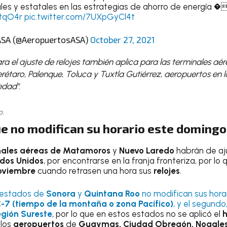
les y estatales en las estrategias de ahorro de energía �
WtqO4r
pic.twitter.com/7UXpGyCl4t
ASA (@AeropuertosASA)
October 27, 2021
ara el ajuste de relojes también aplica para las terminales aé
étaro, Palenque, Toluca y Tuxtla Gutiérrez, aeropuertos en 
edad".
o.
e no modifican su horario
este domingo
ales aéreas de Matamoros
y
Nuevo Laredo
habrán de aju
dos Unidos
, por encontrarse en la franja fronteriza, por lo 
oviembre
cuando retrasen una hora sus
relojes
.
 estados de
Sonora
y
Quintana Roo
no modifican sus horar
7 (tiempo de la montaña o zona Pacífico)
, y el segundo
egión Sureste
, por lo que en estos estados no se aplicó el
h
 los
aeropuertos
de
Guaymas, Ciudad Obregón, Nogale