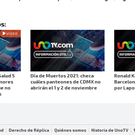
s:
VIDEO
Salud 5
Día de Muertos 2021: checa
Ronald K
enores
cuáles panteones de CDMX no
Barcelon
ue no
abrirán el 1 y 2 de noviembre
por Lapo
s
ad
Derecho de Réplica
Quiénes somos
Historia de UnoTV