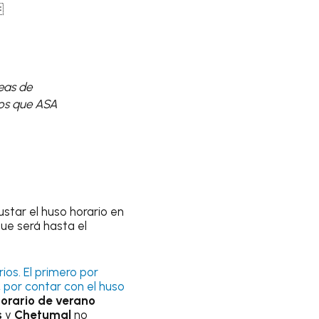

reas de
los que ASA
star el huso horario en
que será hasta el
ios. El primero por
, por contar con el huso
orario de verano
s
y
Chetumal
no