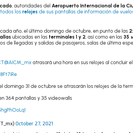
cado
, autoridades del
Aeropuerto Internacional de la C
 todos los
relojes
de sus pantallas de información de vuelo
cada año, el último domingo de octubre, en punto de las
2
allas
ubicadas en las
terminales 1 y 2
, así como en las
35
v
los de llegadas y salidas de pasajeros, salas de última esp
CT
@AICM_mx
atrasará una hora en sus relojes al concluir e
X8Ft7iRe
el domingo 31 de octubre se atrasarán los relojes de la ter
 en 364 pantallas y 35 videowalls
/5hgPhOoLq1
CT_mx)
October 27, 2021