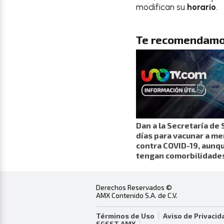
modifican su
horario
.
Te recomendamo
Dan a la Secretaría de 
días para vacunar a m
contra COVID-19, aunq
tengan comorbilidade
Derechos Reservados ©
AMX Contenido S.A. de C.V.
Términos de Uso
Aviso de Privacid
SGSST AMX