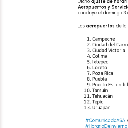
Dicho
ajuste de horar
Aeropuertos y Servici
concluye el domingo 3 
Los
aeropuertos
de la
Campeche
Ciudad del Car
Ciudad Victoria
Colima
Ixtepec
Loreto
Poza Rica
Puebla
Puerto Escondi
Tamuín
Tehuacán
Tepic
Uruapan
#ComunicadoASA
A
#HorarioDeInvierno