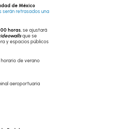
iudad de México
s serán retrasados una
:00 horas
, se ajustará
ideowalls
que se
era y espacios públicos
l horario de verano
minal aeroportuaria