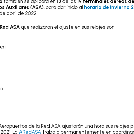
io
también se aplicará en
13
de las
19 terminales aéreas de
os Auxiliares (ASA)
, para dar inicio al
horario de invierno 
de abril de 2022.
Red ASA
que realizarán el ajuste en sus relojes son:
men
do
eropuertos de la Red ASA ajustarán una hora sus relojes par
2021. La
#RedASA
trabaja permanentemente en coordinaci