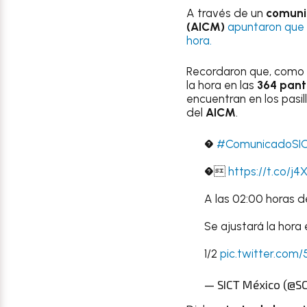
A través de un
comuni
(AICM)
apuntaron que
hora.
Recordaron que, como 
la hora en las
364 pant
encuentran en los pasil
del
AICM
.
�
#ComunicadoSI
�
https://t.co/j4
A las 02:00 horas d
Se ajustará la hora
1/2
pic.twitter.com
— SICT México (@S