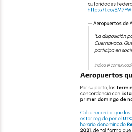
autoridades federa
https://t.co/EM7F
— Aeropuertos de 
"La disposición p
Cuernavaca, Quer
participa en soci
Indica el comunicad
Aeropuertos qu
Por su parte, las
termin
concordancia con
Esta
primer domingo de n
Cabe recordar que los
estar regido por el
UTC-
horario denominado
R
2021
, de tal forma que