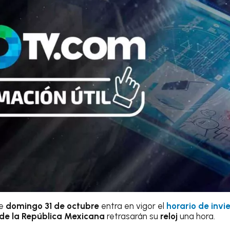
te
domingo 31 de octubre
entra en vigor el
horario de invi
de la República Mexicana
retrasarán su
reloj
una hora.