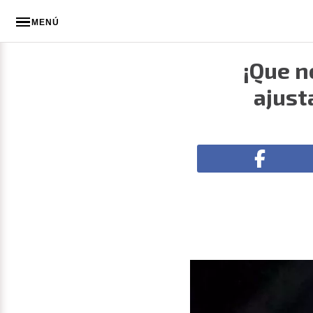
MENÚ
¡Que n
ajust