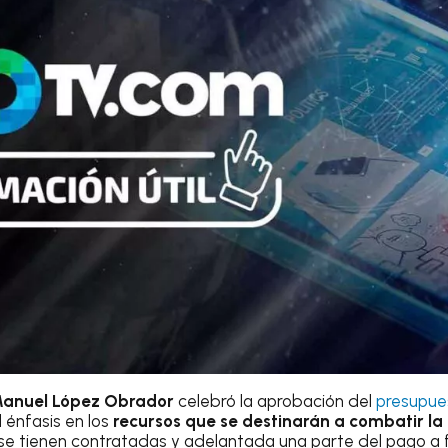
Manuel López Obrador
celebró la aprobación del
presupue
 énfasis en los
recursos que se destinarán a combatir l
 se tienen contratadas y adelantada una parte del pago a