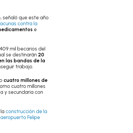
, señaló que este año
acunas contra la
medicamentos
e
409 mil becarios del
ual se destinarán
20
n las bandas de la
seguir trabajo.
co
cuatro millones de
 como cuatro millones
ia y secundaria con
 la
construcción de la
l
aeropuerto Felipe