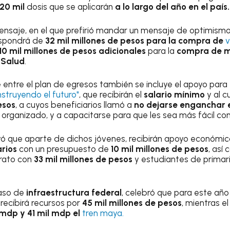
120 mil
dosis que se aplicarán
a lo largo del año en el país.
nsaje, en el que prefirió mandar un mensaje de optimismo
spondrá de
32 mil millones de pesos para la compra de
v
10 mil millones de pesos adicionales
para la
compra de 
 Salud
.
entre el plan de egresos también se incluye el apoyo para 
struyendo el futuro"
, que recibirán el
salario mínimo
y al c
esos
, a cuyos beneficiarios llamó a
no dejarse enganchar e
 organizado, y a capacitarse para que les sea más fácil con
yó que aparte de dichos jóvenes, recibirán apoyo económi
arios
con un presupuesto de
10 mil millones de pesos
, así
rato con
33 mil millones de pesos
y estudiantes de primar
caso de
infraestructura federal
, celebró que para este año
s
recibirá recursos por
45 mil millones de pesos
, mientras e
 mdp y 41 mil mdp el
tren maya.