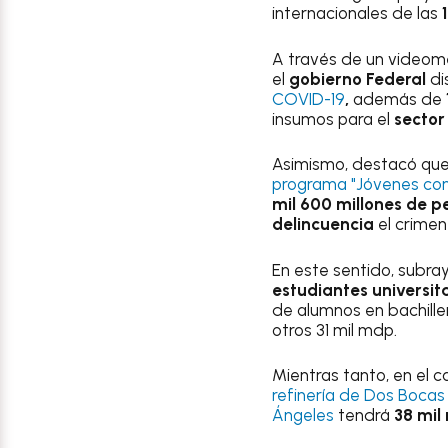
internacionales de las
A través de un videome
el
gobierno Federal
di
COVID-19
,
además de
insumos para el
sector
Asimismo, destacó que 
programa "Jóvenes con
mil 600 millones de p
delincuencia
el crimen
En este sentido, subra
estudiantes universit
de alumnos en bachille
otros 31 mil mdp.
Mientras tanto, en el 
refinería de Dos Boca
Ángeles
tendrá
38 mil