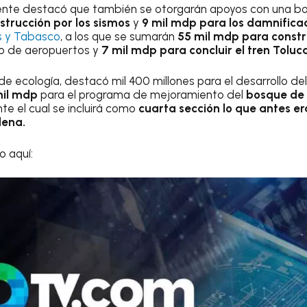
idente destacó que también se otorgarán apoyos con una bo
strucción por los sismos
y
9 mil mdp para los damnifica
s y Tabasco
, a los que se sumarán
55 mil mdp para constr
o de aeropuertos y
7 mil mdp para concluir el tren Tolu
e ecología, destacó mil 400 millones para el desarrollo de
mil mdp
para el programa de mejoramiento del
bosque de
te el cual se incluirá como
cuarta sección lo que antes er
ena.
 aquí: