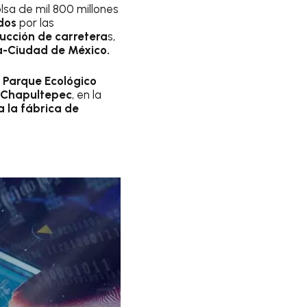
lsa de mil 800 millones
dos
por las
ucción de carretera
s,
ca-Ciudad de México.
l
Parque Ecológico
 Chapultepec
, en la
a la fábrica de