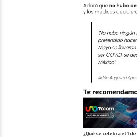
Aclaró que
no hubo de
y los médicos decidier
"No hubo ningún 
pretendido hacer 
Maya se llevaran
ser COVID, se de
México"
.
Adán Augusto López
Te recomendamo
¿Qué se celebra el 1 de