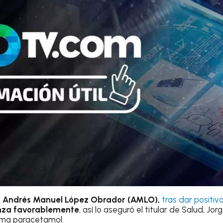
e
Andrés Manuel López Obrador (AMLO),
tras dar positiv
za favorablemente
, así lo aseguró el titular de Salud, Jor
oma paracetamol.