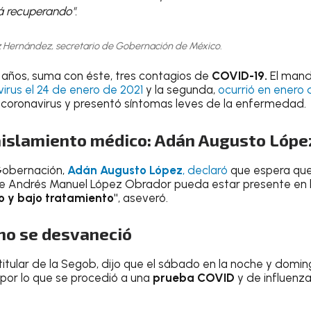
á recuperando".
 Hernández, secretario de Gobernación de México.
9 años, suma con éste, tres contagios de
COVID-19.
El mand
irus el 24 de enero de 2021
y la segunda,
ocurrió en enero
 coronavirus y presentó síntomas leves de la enfermedad.
islamiento médico: Adán Augusto Lópe
 Gobernación,
Adán Augusto López
, declaró
que espera que 
nte Andrés Manuel López Obrador pueda estar presente en l
o y bajo tratamiento"
, aseveró.
no se desvaneció
 titular de la Segob, dijo que el sábado en la noche y domi
 por lo que se procedió a una
prueba COVID
y de influenza