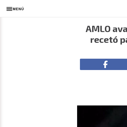
MENÚ
AMLO avan
recetó p