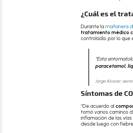
¿Cuál es el tr
Durante la
mañanera d
tratamiento médico 
controlada, por lo que 
“Esta sintomatolo
paracetamol, lí
Jorge Alcocer, secre
Síntomas de CO
“De acuerdo al
compor
tomó varios caminos de 
inflamación de las vías 
desde luego con fiebre