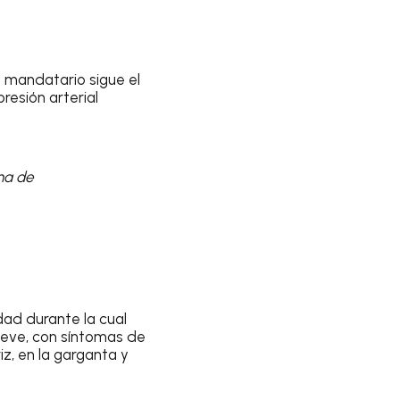
l mandatario sigue el
resión arterial
ma de
dad durante la cual
 leve, con síntomas de
riz, en la garganta y