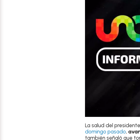
La salud del president
domingo pasado
,
avan
también señaló que t