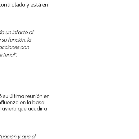
controlado y está en
o un infarto al
su función, la
 acciones con
terial”.
 su última reunión en
nfluenza en la base
tuviera que acudir a
uación y que el