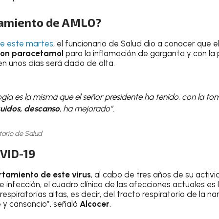
atamiento de AMLO?
e este martes
, el funcionario de Salud dio a conocer que e
con paracetamol
para la inflamación de garganta y con la p
en unos días será dado de alta.
gía es la misma que el señor presidente ha tenido, con la to
quidos, descanso
, ha mejorado”.
tario de Salud
VID-19
tamiento de este virus
, al cabo de tres años de su activi
infección, el cuadro clínico de las afecciones actuales es
respiratorias altas, es decir, del tracto respiratorio de la na
 y cansancio”, señaló
Alcocer
.