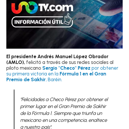
El presidente Andrés Manuel López Obrador
(AMLO),
felicitó a través de sus redes sociales al
piloto mexicano
Sergio "Checo" Pérez
por obtener
su primera victoria en la
Fórmula 1 en el Gran
Premio de Sakhir
, Baréin.
"Felicidades a Checo Pérez por obtener el
primer lugar en el Gran Premio de Sakhir
de la Fórmula 1. Siempre que triunfa un
mexicano en una competencia, enaltece
a nuestro país".