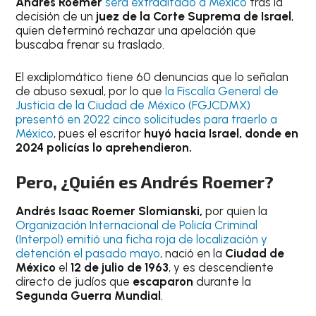
Andrés Roemer
será extraditado a México
tras la
decisión de un
juez de la Corte Suprema de Israel
,
quien determinó rechazar una apelación que
buscaba frenar su traslado.
El exdiplomático tiene 60 denuncias que lo señalan
de abuso sexual, por lo que
la Fiscalía General de
Justicia de la Ciudad de México (FGJCDMX)
presentó en 2022 cinco solicitudes para traerlo a
México
, pues el escritor
huyó hacia Israel, donde en
2024 policías lo aprehendieron.
Pero, ¿Quién es Andrés Roemer?
Andrés Isaac Roemer Slomianski,
por quien la
Organización Internacional de Policía Criminal
(Interpol) emitió una ficha roja de localización y
detención el pasado mayo
, nació en la
Ciudad de
México
el
12 de julio de 1963
, y es descendiente
directo de judíos que
escaparon
durante la
Segunda Guerra Mundial
.