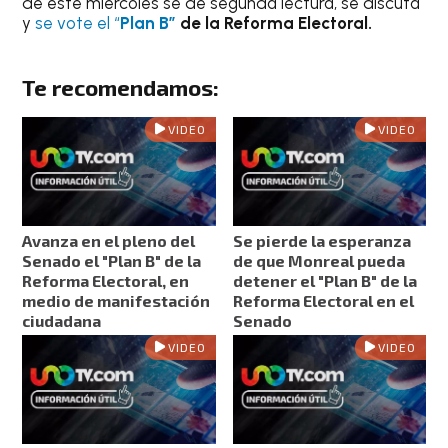
de este miércoles se dé segunda lectura, se discuta
y
se vote el “
Plan B”
de la Reforma Electoral.
Te recomendamos:
VIDEO
VIDEO
Avanza en el pleno del
Se pierde la esperanza
Senado el "Plan B" de la
de que Monreal pueda
Reforma Electoral, en
detener el "Plan B" de la
medio de manifestación
Reforma Electoral en el
ciudadana
Senado
VIDEO
VIDEO