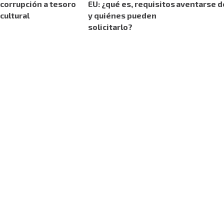
corrupción a tesoro
EU: ¿qué es, requisitos
aventarse d
cultural
y quiénes pueden
solicitarlo?