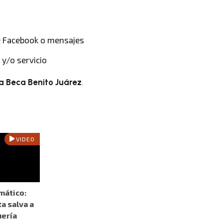
de Facebook o mensajes
 y/o servicio
a Beca Benito Juárez
.
VIDEO
mático:
a salva a
uería