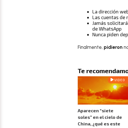
La dirección we
Las cuentas de r
Jamás solicitar
de WhatsApp
Nunca piden depó
Finalmente,
pidieron
no
Te recomendamo
VIDEO
Aparecen “siete
soles” en el cielo de
China, ¿qué es este