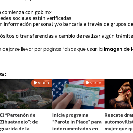
b comienza con gob.mx
edes sociales están verificadas
án información personal y/o bancaria a través de grupos 
sitos o transferencias a cambio de realizar algún trámite
 dejarse llevar por páginas falsas que usan la
imagen de l
s:
VIDEO
VIDEO
El “Partenón de
Inicia programa
Rescate dra
Zihuatanejo”: de
“Parole in Place” para
automovilist
guarida de la
indocumentados en
mujer que q