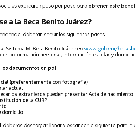
sociales explicaron paso por paso para
obtener este benef
se a la Beca Benito Juárez?
ndencia, deberán seguir los siguientes pasos:
 al Sistema Mi Beca Benito Juárez en
www.gob.mx/becasbe
dos: información personal, información escolar y domicili
 los documentos en pdf
:
ficial (preferentemente con fotografía)
lar actual
 becarios extranjeros pueden presentar Acta de nacimient
ustitución de la CURP
nto
 domicilio
d
, deberás descargar, llenar y escanear lo siguiente para la