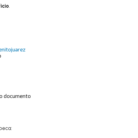
icio
.
nitojuarez
o
o o documento
 beca: