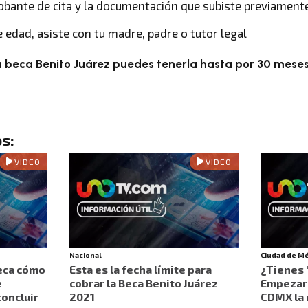
obante de cita y la documentación que subiste previamente
 edad, asiste con tu madre, padre o tutor legal
a beca Benito Juárez puedes tenerla hasta por 30 mese
s:
VIDEO
VIDEO
Nacional
Ciudad de M
heca cómo
Esta es la fecha límite para
¿Tienes 
e
cobrar la Beca Benito Juárez
Empezar"
oncluir
2021
CDMX la 