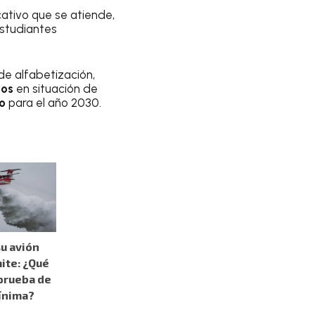
ativo que se atiende,
studiantes
e alfabetización,
tos
en situación de
mo
para el año 2030.
su avión
mite: ¿Qué
 prueba de
ínima?