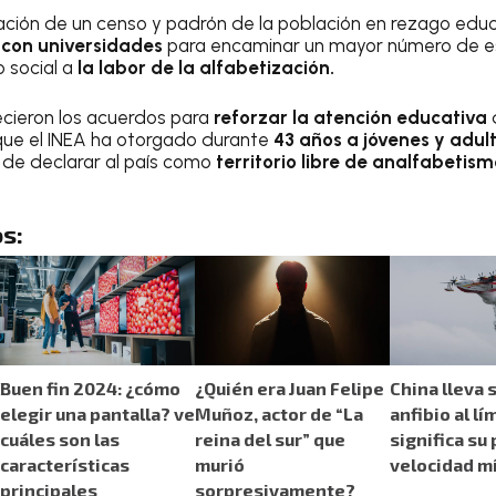
ción de un censo y padrón de la población en rezago educ
 con universidades
para encaminar un mayor número de e
 social a
la labor de la alfabetización.
ecieron los acuerdos para
reforzar la atención educativa
d
que el INEA ha otorgado durante
43 años a jóvenes y adul
 de declarar al país como
territorio libre de analfabetis
s:
Buen fin 2024: ¿cómo
¿Quién era Juan Felipe
China lleva 
elegir una pantalla? ve
Muñoz, actor de “La
anfibio al lí
cuáles son las
reina del sur” que
significa su
características
murió
velocidad m
principales
sorpresivamente?