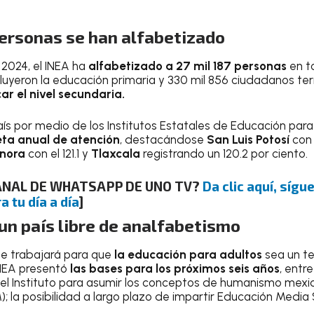
personas se han alfabetizado
2024, el INEA ha
alfabetizado a 27 mil 187 personas
en t
luyeron la educación primaria y 330 mil 856 ciudadanos te
car el nivel secundaria.
ís por medio de los Institutos Estatales de Educación para
ta anual de atención
, destacándose
San Luis Potosí
con 
nora
con el 121.1 y
Tlaxcala
registrando un 120.2 por ciento.
CANAL DE WHATSAPP DE UNO TV?
Da clic aquí, síg
a tu día a día
]
un país libre de analfabetismo
se trabajará para que
la educación para adultos
sea un t
 INEA presentó
las bases para los próximos seis años
, entr
del Instituto para asumir los conceptos de humanismo mexi
 la posibilidad a largo plazo de impartir Educación Media 