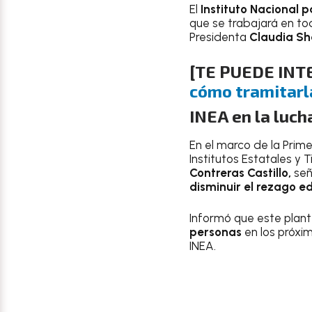
El
Instituto Nacional p
que se trabajará en tod
Presidenta
Claudia Sh
[TE PUEDE INT
cómo tramitarla
INEA en la luch
En el marco de la Prime
Institutos Estatales y T
Contreras Castillo,
señ
disminuir el rezago e
Informó que este pla
personas
en los próxi
INEA.