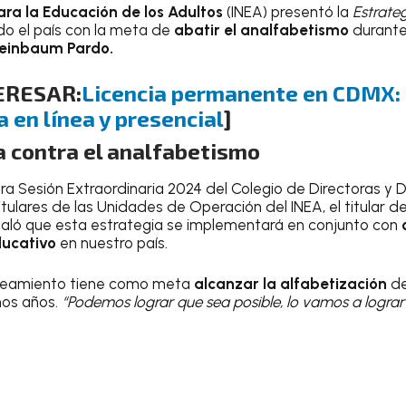
ara la Educación de los Adultos
(INEA) presentó la
Estrateg
o el país
con la meta de
abatir el analfabetismo
durante
einbaum Pardo.
ERESAR:
Licencia permanente en CDMX: 
 en línea y presencial
]
a contra el analfabetismo
ra Sesión Extraordinaria 2024 del Colegio de Directoras y D
itulares de las Unidades de Operación del INEA, el titular del
aló que esta estrategia se implementará en conjunto con
o
ducativo
en nuestro país.
nteamiento tiene como meta
alcanzar la alfabetización
d
mos años.
“Podemos lograr que sea posible, lo vamos a lograr