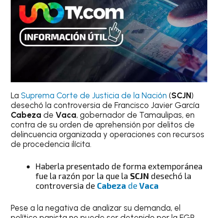
La
Suprema Corte de Justicia de la Nación
(
SCJN
)
desechó la controversia de Francisco Javier García
Cabeza
de
Vaca
, gobernador de Tamaulipas, en
contra de su orden de aprehensión por delitos de
delincuencia organizada y operaciones con recursos
de procedencia ilícita.
Haberla presentado de forma extemporánea
fue la razón por la que la
SCJN
desechó la
controversia de
Cabeza
de
Vaca
Pese a la negativa de analizar su demanda, el
político panista no puede ser detenido por la FGR