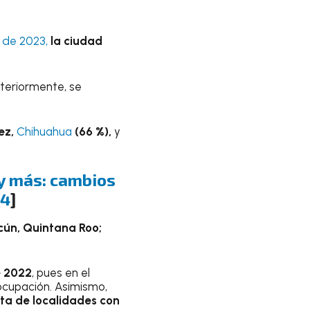
 de 2023,
la ciudad
teriormente, se
ez,
Chihuahua
(66 %),
y
 y más: cambios
24
]
ún, Quintana Roo;
e 2022
, pues en el
ocupación. Asimismo,
ta de localidades con