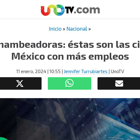
Inicio
»
Nacional
»
hambeadoras: éstas son las c
México con más empleos
11 enero, 2024
| 10:55
|
Jennifer Turrubiartes
| UnoTV