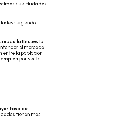
ecimos
qué
ciudades
dades surgiendo
creado la Encuesta
 entender el mercado
n entre la población
l empleo
por sector
ayor tasa de
ciudades tienen más