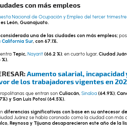
ciudades con más empleos
esta Nacional de Ocupación y Empleo del tercer trimestre
es León, Guanajuato.
 considerada una de las ciudades con más empleos;
pos
 California Sur
, con 67.1%.
uentra
Tepic,
Nayarit
(66.2 %)
; en cuarto lugar,
Ciudad Juár
 %).
ERESAR:
Aumento salarial, incapacidad
vor de los trabajadores vigentes en 20
ropolitanas que entran son
Culiacán,
Sinaloa
(64.9%)
;
Canc
%) y San Luis Potosí (64.5%).
on
diferencias significativas con base en su antecesor d
 Ciudad Juárez se había coronado como la ciudad con más 
o, Reynosa y Tijuana desaparecieron este año de la lis