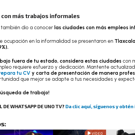
 con más trabajos informales
E también dio a conocer
las ciudades con más empleos in
de ocupación en la informalidad se presentaron en
Tlaxcala
9%).
bajo fuera de tu estado, considera estas ciudades
con 
pleo requiere esfuerzo y dedicación. Mantente actualizad
repara tu CV
y carta de presentación de manera profesi
rtunidad que mejor se adapte a tus necesidades y expecta
búsqueda de trabajo!
AL DE WHATSAPP DE UNO TV?
Da clic
a
quí, síguenos y obtén 
s:
VIDEO