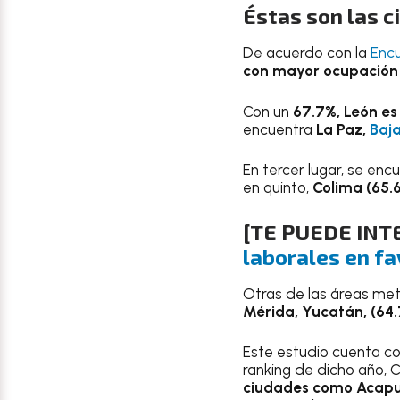
Éstas son las 
De acuerdo con la
Encu
con mayor ocupación 
Con un
67.7%, León es
encuentra
La Paz,
Baja
En tercer lugar, se enc
en quinto,
Colima (65.6
[TE PUEDE INT
laborales en fa
Otras de las áreas met
Mérida, Yucatán, (64.7
Este estudio cuenta c
ranking de dicho año,
ciudades como Acapulc