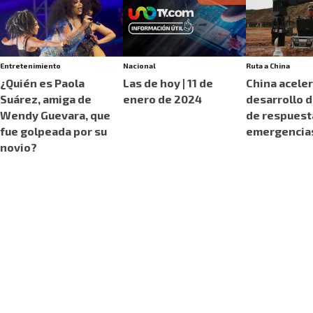
Entretenimiento
Nacional
Ruta a China
¿Quién es Paola
Las de hoy | 11 de
China acele
Suárez, amiga de
enero de 2024
desarrollo 
Wendy Guevara, que
de respuest
fue golpeada por su
emergencia
novio?