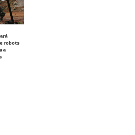
rará
de robots
a a
s