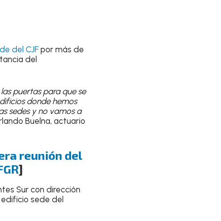
de del CJF
por más de
stancia del
las puertas para que se
edificios donde hemos
ras sedes y no vamos a
rlando Buelna, actuario
ra reunión del
 FGR
]
ntes Sur con dirección
 edificio sede del