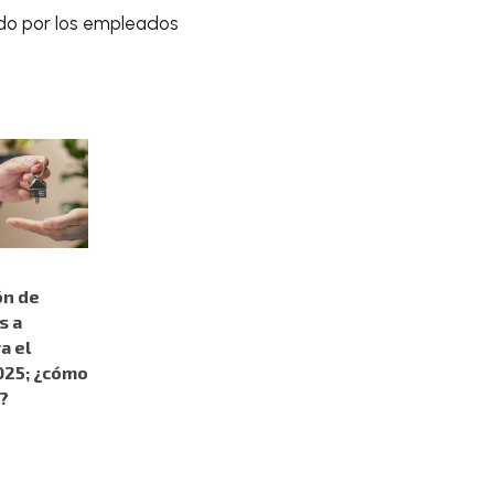
ado por los empleados
ón de
s a
a el
025; ¿cómo
?