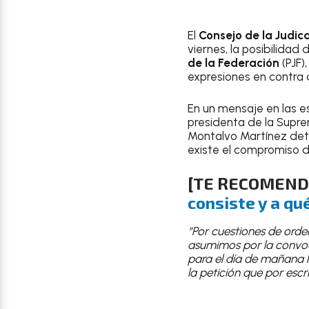
El
Consejo de la Judic
viernes, la posibilida
de la Federación
(PJF)
expresiones en contra d
En un mensaje en las e
presidenta de la Supre
Montalvo Martínez deta
existe el compromiso d
[TE RECOMEN
consiste y a qu
“Por cuestiones de orden
asumimos por la convoc
para el día de mañana l
la petición que por esc