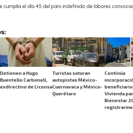
se cumplía el día 45 del paro indefinido de labores convoc
s:
Detienen a Hugo
Turistas saturan
Continúa
Buentello Carbonell,
autopistas México-
incorporaci
exdirectivo de Liconsa
Cuernavaca y México-
beneficiario
Querétaro
Vivienda par
Bienestar 2
registrarme