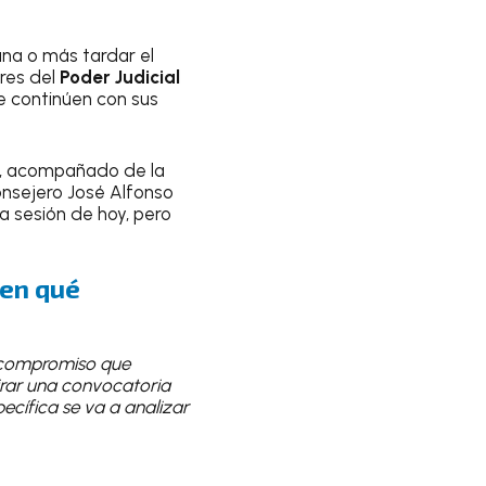
na o más tardar el
ores del
Poder Judicial
ue continúen con sus
co, acompañado de la
consejero José Alfonso
a sesión de hoy, pero
¿en qué
el compromiso que
irar una convocatoria
ecífica se va a analizar