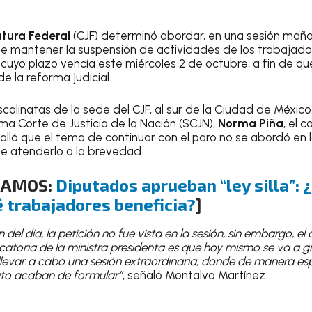
atura Federal
(CJF) determinó abordar, en una sesión maña
d de mantener la suspensión de actividades de los trabajad
, cuyo plazo vencía este miércoles 2 de octubre, a fin de q
e la reforma judicial.
scalinatas de la sede del CJF, al sur de la Ciudad de Méxi
ma Corte de Justicia de la Nación (SCJN),
Norma Piña
, el 
lló que el tema de continuar con el paro no se abordó en l
e atenderlo a la brevedad.
DAMOS:
Diputados aprueban “ley silla”: 
é trabajadores beneficia?
]
 del día, la petición no fue vista en la sesión, sin embargo, 
atoria de la ministra presidenta es que hoy mismo se va a g
levar a cabo una sesión extraordinaria, donde de manera esp
rito acaban de formular”
, señaló Montalvo Martínez.