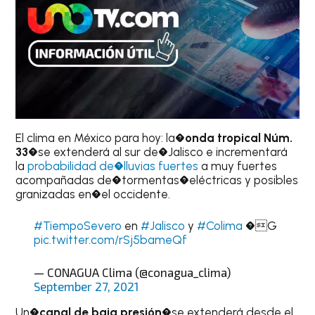
El clima en México para hoy: la�
onda tropical Núm.
33
�se extenderá al sur de�Jalisco e incrementará
la
probabilidad de�lluvias fuertes
a muy fuertes
acompañadas de�tormentas�eléctricas y posibles
granizadas en�el occidente.
#TiempoSevero
en
#Jalisco
y
#Colima
�G
pic.twitter.com/rSj5bameQf
— CONAGUA Clima (@conagua_clima)
September 27, 2021
Un�
canal de baja presión
�se extenderá desde el