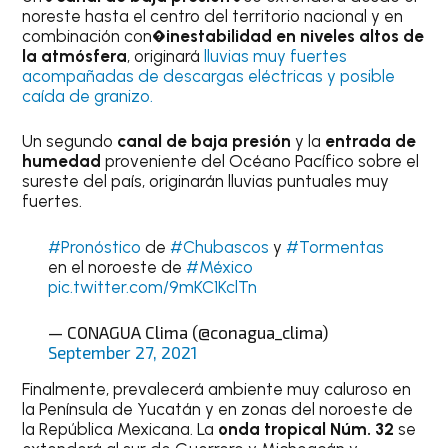
noreste hasta el centro del territorio nacional y en
combinación con
�inestabilidad en niveles altos de
la atmósfera
, originará
lluvias muy fuertes
acompañadas de descargas eléctricas y posible
caída de granizo.
Un segundo
canal de baja presión
y la
entrada de
humedad
proveniente del Océano Pacífico sobre el
sureste del país, originarán lluvias puntuales muy
fuertes.
#Pronóstico
de
#Chubascos
y
#Tormentas
en el noroeste de
#México
pic.twitter.com/9mKC1KclTn
— CONAGUA Clima (@conagua_clima)
September 27, 2021
Finalmente, prevalecerá ambiente muy caluroso en
la Península de Yucatán y en zonas del noroeste de
la República Mexicana. La
onda tropical Núm. 32
se