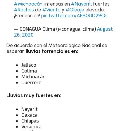
#Michoacán
, intensas en
#Nayarit
, fuertes
#Rachas
de
#Viento
y
#Oleaje
elevado.
¡Precaución!
pic.twitter.com/AEB0UD29Qs
— CONAGUA Clima (@conagua_clima)
August
26, 2020
De acuerdo con el Meteorológico Nacional se
esperan
lluvias torrenciales en:
Jalisco
Colima
Michoacán
Guerrero
Lluvias muy fuertes en:
Nayarit
Oaxaca
Chiapas
Veracruz