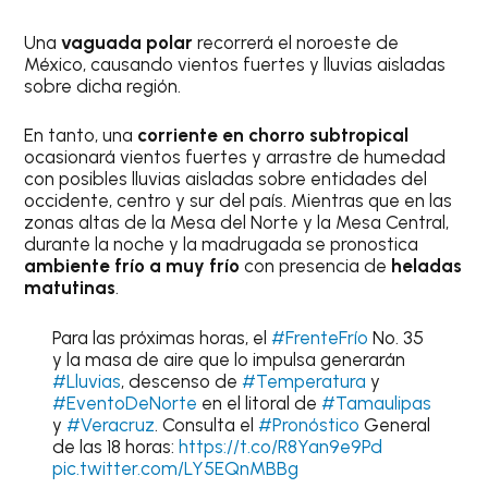
Una
vaguada polar
recorrerá el noroeste de
México, causando vientos fuertes y lluvias aisladas
sobre dicha región.
En tanto, una
corriente en chorro subtropical
ocasionará vientos fuertes y arrastre de humedad
con posibles lluvias aisladas sobre entidades del
occidente, centro y sur del país. Mientras que en las
zonas altas de la Mesa del Norte y la Mesa Central,
durante la noche y la madrugada se pronostica
ambiente frío a muy frío
con presencia de
heladas
matutinas
.
Para las próximas horas, el
#FrenteFrío
No. 35
y la masa de aire que lo impulsa generarán
#Lluvias
, descenso de
#Temperatura
y
#EventoDeNorte
en el litoral de
#Tamaulipas
y
#Veracruz
. Consulta el
#Pronóstico
General
de las 18 horas:
https://t.co/R8Yan9e9Pd
pic.twitter.com/LY5EQnMBBg