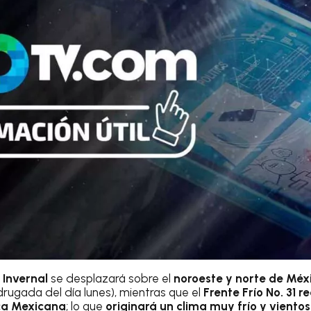
 Invernal
se desplazará sobre el
noroeste y norte de Méx
rugada del día lunes), mientras que el
Frente Frío No. 31 r
ica Mexicana
; lo que
originará un clima muy frío y vientos