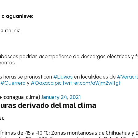
e o aguanieve:
California
chubascos podrían acompañarse de descargas eléctricas y 
mentas.
os horas se pronostican
#Lluvias
en localidades de
#Veracr
#Guerrero
y
#Oaxaca
pic.twitter.com/aWjm2wltgt
(@conagua_clima)
January 24, 2021
uras derivado del mal clima
as
nimas de -15 a -10 °C: Zonas montañosas de Chihuahua y 