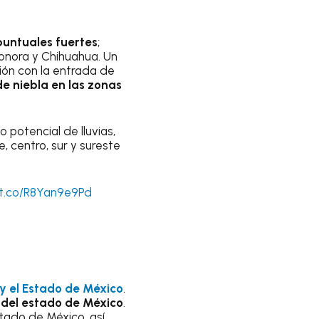
puntuales fuertes
;
Sonora y Chihuahua. Un
ción con la entrada de
de niebla en las zonas
potencial de lluvias,
, centro, sur y sureste
/t.co/R8Yan9e9Pd
 el Estado de México
.
 del estado de México
.
stado de México, así