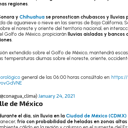
has regiones
.
 Sonora y
Chihuahua
se pronostican chubascos y lluvias 
a de aguanieve o nieve en las sierras de Baja California, 
obre el noreste y oriente del territorio nacional, en interac
el Golfo de México, propiciarán
lluvias aisladas y bancos 
iones
.
sión extendido sobre el Golfo de México, mantendrá escaso 
 temperaturas diurnas sobre el noreste, oriente, occidente
rológico
general de las 06:00 horas consúltalo en:
https:/
wyovGdVNE
(@conagua_clima)
January 24, 2021
lle de México
rante el día, sin lluvia en la
Ciudad de México (CDMX) y
manecer,
frío con probabilidad de heladas en zonas altas
ambiente cálido en la región y caluroso en el suroeste del E