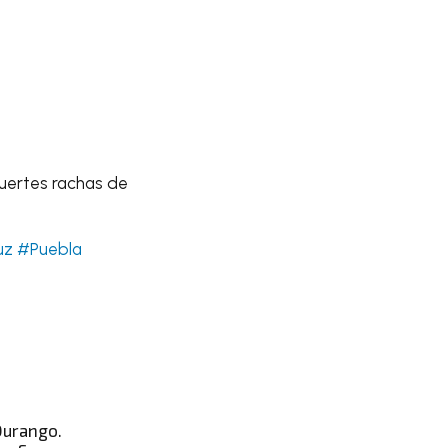
fuertes rachas de
uz
#Puebla
Durango.