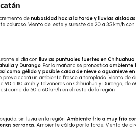
ucatán
incremento de
nubosidad hacia la tarde y lluvias aislad
te caluroso. Viento del este y sureste de 20 a 35 km/h co
rante el día con
lluvias puntuales fuertes en Chihuahua 
oahuila y Durango
. Por la mañana se pronostica
ambiente f
 así como gélido y posible caída de nieve o aguanieve e
rde prevalecerá un ambiente fresco a templado. Viento de d
e 90 a 110 km/h y tolvaneras en Chihuahua y Durango; de 
así como de 50 a 60 km/h en el resto de la región.
ado, sin lluvia en la región.
Ambiente frío a muy frío co
zonas serranas
. Ambiente cálido por la tarde. Viento de dir