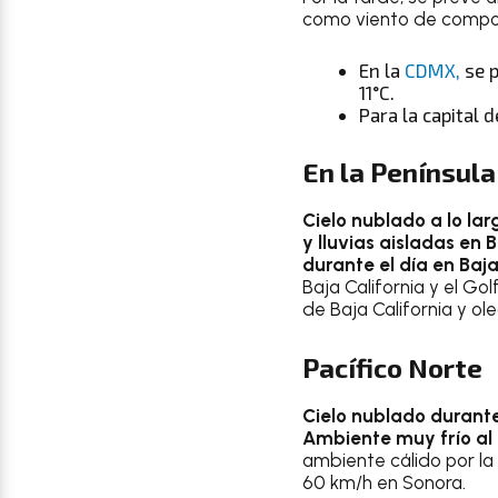
como viento de compon
En la
CDMX,
se 
11°C.
Para la capital 
En la Península
Cielo nublado a lo lar
y lluvias aisladas en
durante el día en Baja
Baja California y el Go
de Baja California y ol
Pacífico Norte
Cielo nublado durante 
Ambiente muy frío al 
ambiente cálido por la
60 km/h en Sonora.