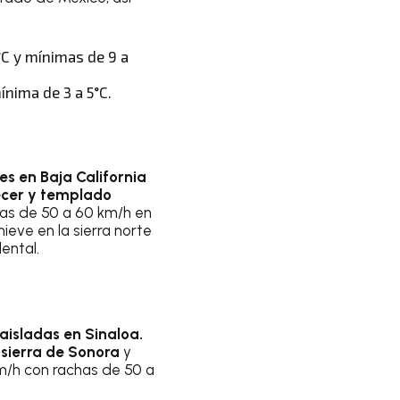
C y mínimas de 9 a
ínima de 3 a 5°C.
es en Baja California
necer y templado
has de 50 a 60 km/h en
ieve en la sierra norte
ental.
 aisladas en Sinaloa.
 sierra de Sonora
y
km/h con rachas de 50 a