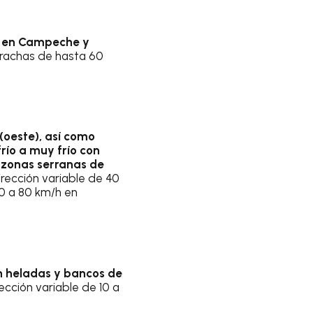
as en Campeche y
n rachas de hasta 60
(oeste), así como
río a muy frío con
n zonas serranas de
irección variable de 40
60 a 80 km/h en
n heladas y bancos de
ección variable de 10 a