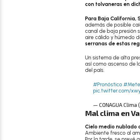
con tolvaneras en dic
Para Baja California,
además de posible caíd
canal de baja presión s
aire cálido y húmedo d
serranas de estas reg
Un sistema de alta pre
así como ascenso de las
del país.
#Pronóstico
#Meteo
pic.twitter.com/x
— CONAGUA Clima 
Mal clima en Va
Cielo medio nublado du
Ambiente fresco al a
Por la tarde, se prevé 