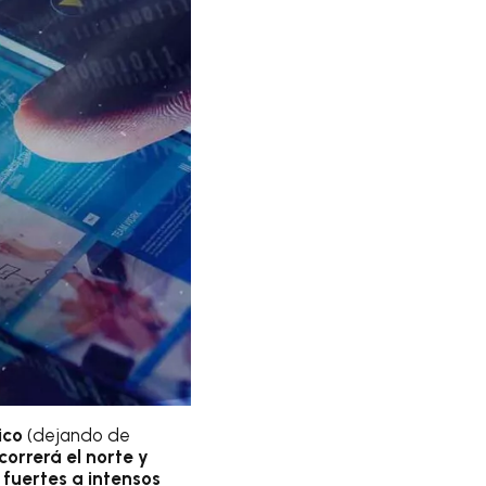
ico
(dejando de
ecorrerá el norte y
 fuertes a intensos