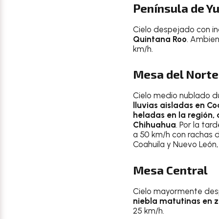
Península de Y
Cielo despejado con 
Quintana Roo
. Ambien
km/h.
Mesa del Norte
Cielo medio nublado du
lluvias aisladas en C
heladas en la región,
Chihuahua
. Por la ta
a 50 km/h con rachas d
Coahuila y Nuevo León, 
Mesa Central
Cielo mayormente despej
niebla matutinas en 
25 km/h.