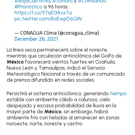
#BajaCalifornia
,
#Sonora
y
#Chihuahua
.
#Pronóstico
a 96 horas:
https://t.co/9TaD34xx7a
pic.twitter.com/RoEwpD6GIN
— CONAGUA Clima (@conagua_clima)
December 26, 2021
La línea seca permanecerá sobre el noreste,
mientras que circulación anticiclónica del Golfo de
México
favorecerá vientos fuertes en Coahuila,
Nuevo León y Tamaulipas, indicó el Servicio
Meteorológico Nacional a través de un comunicado
de prensa difundido en redes sociales.
Persistirá el sistema anticiclónico, generando
tiempo
estable con ambiente cálido a caluroso, cielo
despejado y escasa probabilidad de lluvia en la
mayor parte de
México
; sin embargo, habrá
ambiente frío con heladas al amanecer en zonas
noroeste, norte, noreste y centro.