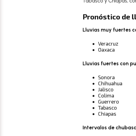
Tabasco y Chiapas, con
Pronóstico de l
Lluvias muy fuertes c
Veracruz
Oaxaca
Lluvias fuertes con p
Sonora
Chihuahua
Jalisco
Colima
Guerrero
Tabasco
Chiapas
Intervalos de chubasc