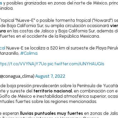
s
y posibles granizadas en zonas del norte de México, pri
inaloa.
ropical "Nueve-E" o posible tormenta tropical ("Howard") se
de Baja California Sur, su amplia circulación ocasionará
vie
ura
en las costas de Jalisco y Baja California Sur, además d
 fuertes en el occidente de la República Mexicana.
cal
Nueve-E se localiza a 520 km al suroeste de Playa Pérul
anzanillo,
#Colima
.
ttps://t.co/VVYNAjY7Uo
pic.twitter.com/iUNYHAUGIs
(@conagua_clima)
August 7, 2022
 de baja presión prevalecerán sobre la Península de Yucatán,
nte y sureste del
territorio nacional
, en combinación con 
Golfo de México e inestabilidad atmosférica superior, oca
puntuales fuertes sobre las regiones mencionadas.
se esperan
lluvias puntuales muy fuertes
en zonas de Jalis