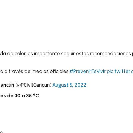
a de calor, es importante seguir estas recomendaciones p
 a través de medios oficiales.
#PrevenirEsVivir
pic.twitte
 Cancún (@PCivilCancun)
August 5, 2022
s de 30 a 35 °C:
e)