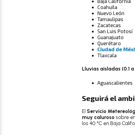
Baja California
Coahuila
Nuevo León
Tamaulipas
Zacatecas
San Luis Potosí
Guanajuato
Querétaro
Ciudad de Méx
Tlaxcala
Lluvias aisladas (0.1 
Aguascalientes
Seguirá el amb
El
Servicio Metereológ
muy caluroso
sobre en
los 40 °C en Baja Calif