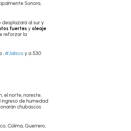
ncipalmente Sonora,
 desplazará al sur y
ntos fuertes
y
oleaje
e reforzar la
a ,
#Jalisco
y a 530
 el norte, noreste,
el ingreso de humedad
sionarán chubascos
co, Colima, Guerrero,