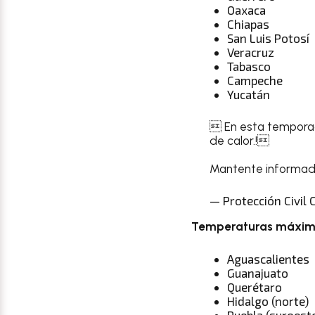
Oaxaca
Chiapas
San Luis Potosí
Veracruz
Tabasco
Campeche
Yucatán
 En esta temporad
de calor.!
Mantente informado
— Protección Civil
Temperaturas máxima
Aguascalientes
Guanajuato
Querétaro
Hidalgo (norte)
Puebla (suroest