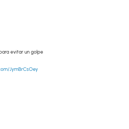
ara evitar un golpe
r.com/JymBrCsOey