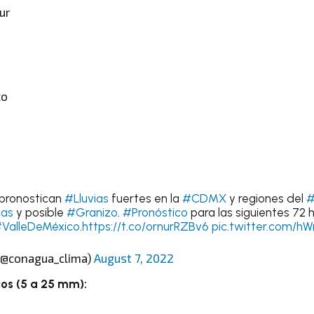
Sur
co
 pronostican
#Lluvias
fuertes en la
#CDMX
y regiones del
#
cas
y posible
#Granizo
.
#Pronóstico
para las siguientes 72 h
ValleDeMéxico
.
https://t.co/ornurRZBv6
pic.twitter.com/h
(@conagua_clima)
August 7, 2022
os (5 a 25 mm):