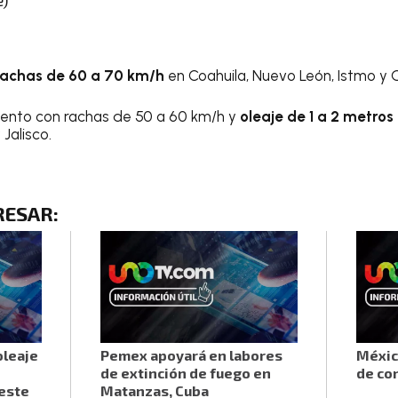
rachas de 60 a 70 km/h
en Coahuila, Nuevo León, Istmo y
iento con rachas de 50 a 60 km/h y
oleaje de 1 a 2 metros
 Jalisco.
RESAR
:
oleaje
Pemex apoyará en labores
Méxic
de extinción de fuego en
de co
 este
Matanzas, Cuba