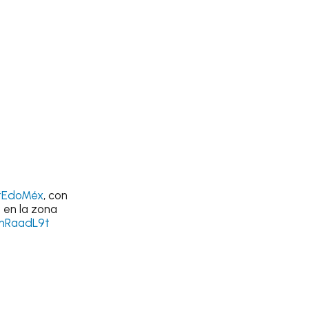
EdoMéx
, con
 en la zona
WnRaadL9t