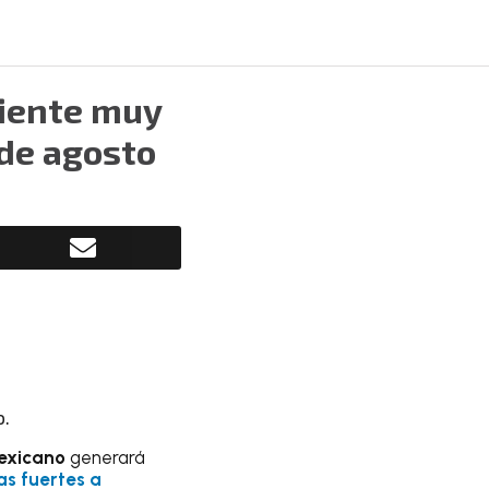
biente muy
 de agosto
o.
exicano
generará
ias fuertes a