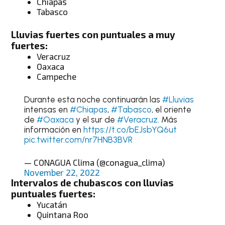
Chiapas
Tabasco
Lluvias fuertes con puntuales a muy
fuertes:
Veracruz
Oaxaca
Campeche
Durante esta noche continuarán las
#Lluvias
intensas en
#Chiapas
,
#Tabasco
, el oriente
de
#Oaxaca
y el sur de
#Veracruz
. Más
información en
https://t.co/bEJsbYQ6ut
pic.twitter.com/nr7HNB3BVR
— CONAGUA Clima (@conagua_clima)
November 22, 2022
Intervalos de chubascos con lluvias
puntuales fuertes:
Yucatán
Quintana Roo