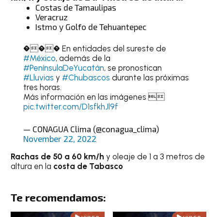
Costas de Tamaulipas
Veracruz
Istmo y Golfo de Tehuantepec
��� En entidades del sureste de
#México
, además de la
#PenínsulaDeYucatán
, se pronostican
#Lluvias
y
#Chubascos
durante las próximas
tres horas.
Más información en las imágenes 
pic.twitter.com/D1sfkhJl9f
— CONAGUA Clima (@conagua_clima)
November 22, 2022
Rachas de 50 a 60 km/h
y oleaje de 1 a 3 metros de
altura en la
costa de Tabasco
Te recomendamos: