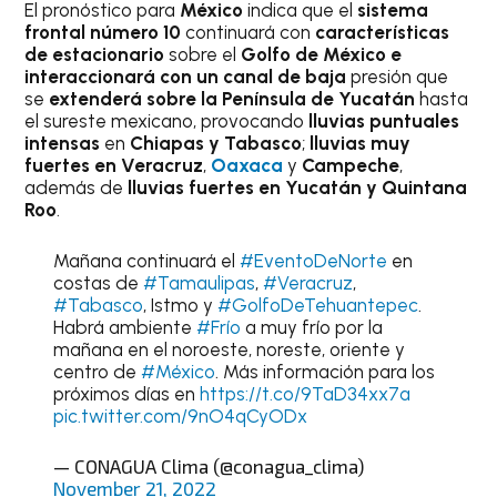
El pronóstico para
México
indica que el
sistema
frontal número 10
continuará con
características
de estacionario
sobre el
Golfo de México e
interaccionará con un canal de baja
presión que
se
extenderá sobre la Península de Yucatán
hasta
el sureste mexicano, provocando
lluvias puntuales
intensas
en
Chiapas y Tabasco
;
lluvias muy
fuertes en Veracruz
,
Oaxaca
y
Campeche
,
además de
lluvias fuertes en Yucatán y Quintana
Roo
.
Mañana continuará el
#EventoDeNorte
en
costas de
#Tamaulipas
,
#Veracruz
,
#Tabasco
, Istmo y
#GolfoDeTehuantepec
.
Habrá ambiente
#Frío
a muy frío por la
mañana en el noroeste, noreste, oriente y
centro de
#México
. Más información para los
próximos días en
https://t.co/9TaD34xx7a
pic.twitter.com/9nO4qCyODx
— CONAGUA Clima (@conagua_clima)
November 21, 2022