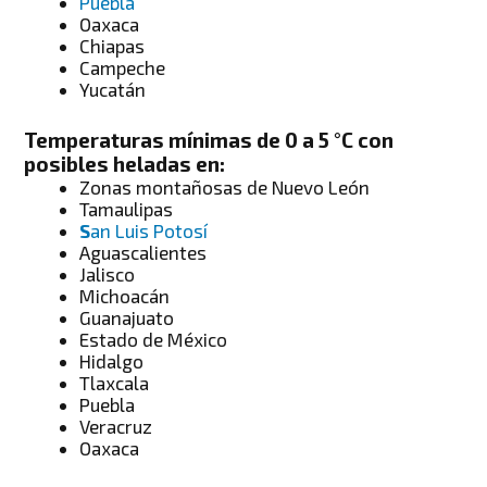
Puebla
Oaxaca
Chiapas
Campeche
Yucatán
Temperaturas mínimas de 0 a 5 °C con
posibles heladas en:
Zonas montañosas de Nuevo León
Tamaulipas
S
an Luis Potosí
Aguascalientes
Jalisco
Michoacán
Guanajuato
Estado de México
Hidalgo
Tlaxcala
Puebla
Veracruz
Oaxaca