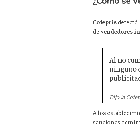
¿Cómo se v
Cofepris
detectó 
de vendedores in
Al no cum
ninguno d
publicita
Dijo la Cofep
A los establecimi
sanciones admini