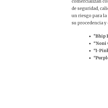
comercializan co
de seguridad, cal
un riesgo para la
su procedencia y 
“
Bhip 
“Noni 
“I-Pin
“Purpl