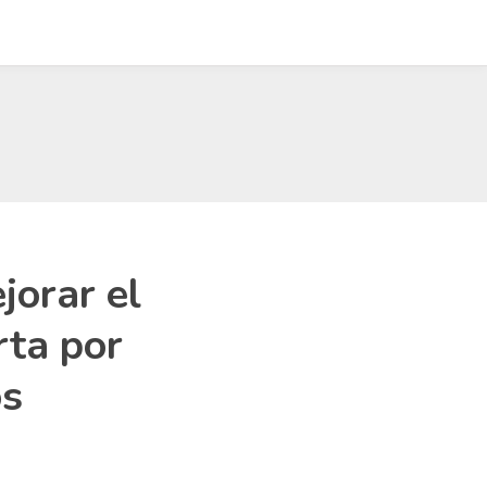
jorar el
rta por
os