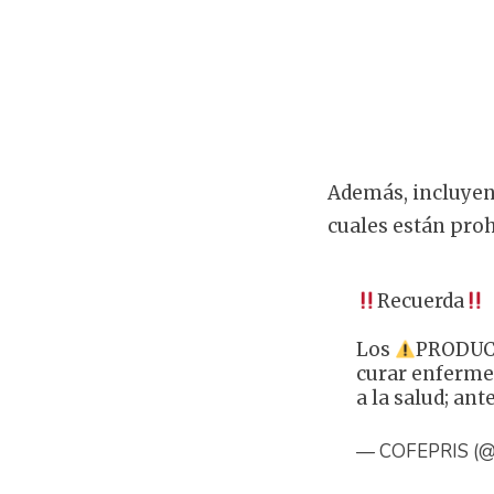
Además, incluye
cuales están pro
Recuerda
Los
PRODUC
curar enfermed
a la salud; an
— COFEPRIS (