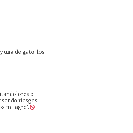
y uña de gato
, los
tar dolores o
ausando riesgos
os milagro”.