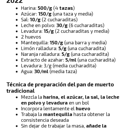
2022
Harina:
500/g
(4
tazas
)
Azúcar:
150/g
(una taza y media)
Sal:
10/g
(2 cucharaditas)
Leche en polvo:
30/g
(6 cucharaditas)
Levadura:
15/g
(2 cucharaditas y media)
2 huevos
Mantequilla:
150/g
(una barra y media)
Limón ralladura:
5/g
(una cucharadita)
Naranja ralladura:
5/g
(una cucharadita)
Extracto de azahar:
5/ml
(una cucharadita)
Levadura: 3/g (media cucharadita)
Agua:
30/ml
(media taza)
Técnica de preparación del pan de muerto
tradicional
Mezcla la
harina, el azúcar, la sal, la leche
en polvo y levadura
en un bol
Incorpora lentamente el
huevo
Trabaja la
mantequilla
hasta obtener la
consistencia deseada
Sin dejar de trabajar la masa,
añade la