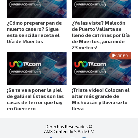
¿Cómo preparar pan de
¿Ya las viste? Malecón
muerto casero? Sigue
de Puerto Vallarta se
esta sencilla receta el
llenó de catrinas por Día
Día de Muertos
de Muertos, ¡una mide
23 metros!
VIDEO
¡Se te va a poner la piel
¡Triste video! Colocan el
de gallina! Éstas son las
altar más grande de
casas de terror que hay
Michoacán y lluvia se lo
en Guerrero
lleva
Derechos Reservados ©
AMX Contenido S.A. de C.V.