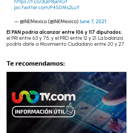
https://t.co/3LkP8je9Gt
pic.twitter.com/P4S0Ms2LuY
— @INEMexico (@INEMexico)
June 7, 2021
El PAN podría alcanzar entre 106 y 117 diputados
;
el PRI entre 63 y 75, y el PRD entre 12 y 21. La balanza
podría darle a Movimiento Ciudadano entre 20 y 27.
Te recomendamos: