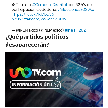
� Termina
#CómputoDistrital
con 52.6% de
participación ciudadana.
#Elecciones2021Mx
https://t.co/x716DBLi36
pic.twitter.com/W9wdhZ9Esy
— @INEMexico (@INEMexico)
June 11, 2021
¿Qué partidos políticos
desaparecerán?