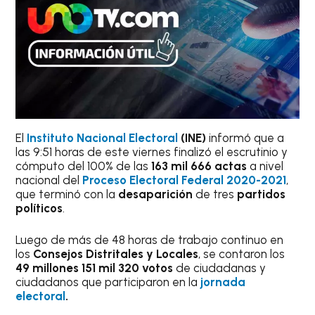
El
Instituto Nacional Electoral
(INE)
informó que a
las 9:51 horas de este viernes finalizó el escrutinio y
cómputo del 100% de las
163 mil 666 actas
a nivel
nacional del
Proceso Electoral Federal 2020-2021
,
que terminó con la
desaparición
de
tres
partidos
políticos
.
Luego de más de 48 horas de trabajo continuo en
los
Consejos Distritales y Locales
, se contaron los
49 millones 151 mil 320 votos
de ciudadanas y
ciudadanos que participaron en la
jornada
electoral
.