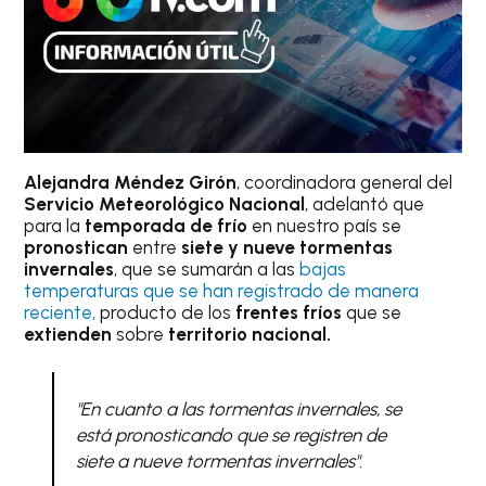
Alejandra Méndez Girón
, coordinadora general del
Servicio Meteorológico Nacional
, adelantó que
para la
temporada de frío
en nuestro país se
pronostican
entre
siete y nueve tormentas
invernales
, que se sumarán a las
bajas
temperaturas que se han registrado de manera
reciente,
producto de los
frentes fríos
que se
extienden
sobre
territorio nacional.
"En cuanto a las tormentas invernales, se
está pronosticando que se registren de
siete a nueve tormentas invernales".