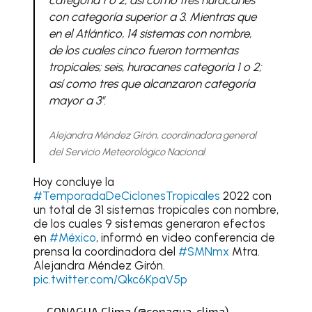
con categoría superior a 3. Mientras que
en el Atlántico, 14 sistemas con nombre,
de los cuales cinco fueron tormentas
tropicales; seis, huracanes categoría 1 o 2;
así como tres que alcanzaron categoría
mayor a 3".
Alejandra Méndez Girón, coordinadora general
del Servicio Meteorológico Nacional.
Hoy concluye la
#TemporadaDeCiclonesTropicales
2022 con
un total de 31 sistemas tropicales con nombre,
de los cuales 9 sistemas generaron efectos
en
#México
, informó en video conferencia de
prensa la coordinadora del
#SMNmx
Mtra.
Alejandra Méndez Girón.
pic.twitter.com/Qkc6KpaV5p
— CONAGUA Clima (@conagua_clima)