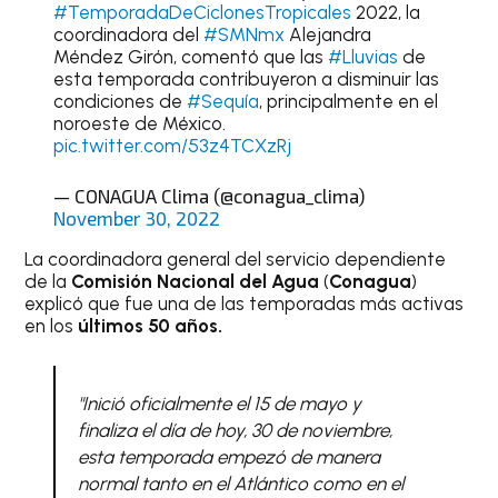
#TemporadaDeCiclonesTropicales
2022, la
coordinadora del
#SMNmx
Alejandra
Méndez Girón, comentó que las
#Lluvias
de
esta temporada contribuyeron a disminuir las
condiciones de
#Sequía
, principalmente en el
noroeste de México.
pic.twitter.com/53z4TCXzRj
— CONAGUA Clima (@conagua_clima)
November 30, 2022
La coordinadora general del servicio dependiente
de la
Comisión Nacional del Agua
(
Conagua
)
explicó que fue una de las temporadas más activas
en los
últimos 50 años.
"Inició oficialmente el 15 de mayo y
finaliza el día de hoy, 30 de noviembre,
esta temporada empezó de manera
normal tanto en el Atlántico como en el