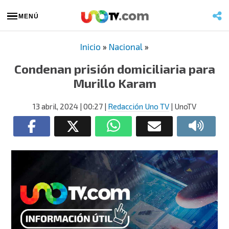
MENÚ
Inicio
»
Nacional
»
Condenan prisión domiciliaria para
Murillo Karam
13 abril, 2024
| 00:27
|
Redacción Uno TV
| UnoTV